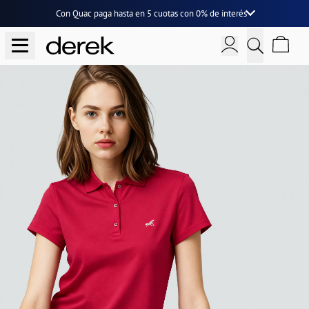
Con Quac paga hasta en
5 cuotas
con
0% de interés