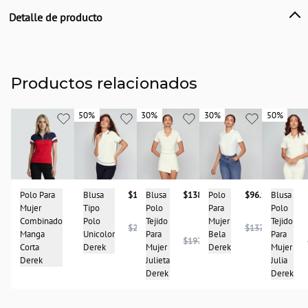
Detalle de producto
Descripción
Blusa de mujer, tipo polo, unicolor con detalle estampado DK en el pecho.
Diseño clásico elaborado con material suave y confortable, con manga corta y
de silueta semi ajustada. Derek
Productos relacionados
País de origen:
COLOMBIA
50%
50%
30%
30%
30%
30%
50%
50%
Importador:
BAGUER
Cuidado y Lavado
Lavar en maquina, no usar blanqueadores, lavar y secar con colores similares y
Polo Para
$137.900
Blusa
$138.950
Blusa
$146.950
Blusa
Polo
$96.950
planchar a temperatura tibia
Mujer
Polo
Tipo
Polo
Para
Composición:
Combinado
Tejido
Polo
Tejido
Mujer
$293.900
$137.900
96%algodón-4%spandex
Manga
Para
Unicolor
Para
Bela
$197.900
Corta
Mujer
Derek
Mujer
Derek
Derek
Julieta
Julia
Derek
Derek