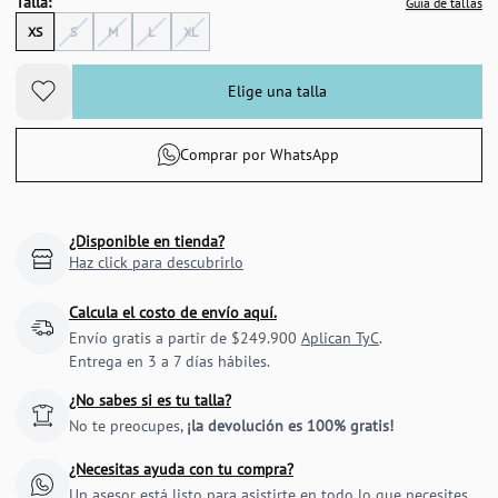
Talla:
Guía de tallas
XS
S
M
L
XL
Elige una talla
Comprar por WhatsApp
¿Disponible en tienda?
Haz click para descubrirlo
Calcula el costo de envío aquí.
Envío gratis a partir de $249.900
Aplican TyC
.
Entrega en 3 a 7 días hábiles.
¿No sabes si es tu talla?
No te preocupes,
¡la devolución es 100% gratis!
¿Necesitas ayuda con tu compra?
Un asesor está listo para asistirte en todo lo que necesites.