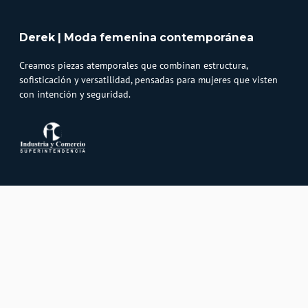
Derek | Moda femenina contemporánea
Creamos piezas atemporales que combinan estructura,
sofisticación y versatilidad, pensadas para mujeres que visten
con intención y seguridad.
Atención al cliente
Whatsapp
Información
3232747474
Solicita tu cupo QUAC
Servicio al cliente
Políticas