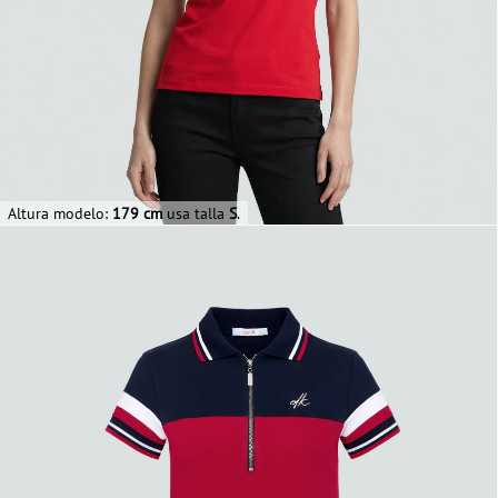
Altura modelo:
179 cm
usa talla
S
.