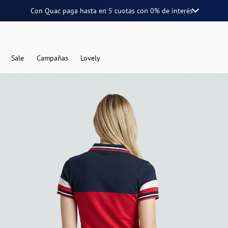
Con Quac paga hasta en
5 cuotas
con
0% de interés
Sale
Campañas
Lovely