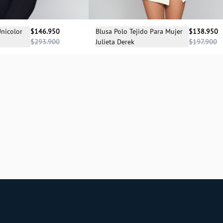
Selecciona una talla
cciona una talla
Blusa Polo Tejido Para Mujer
$138.950
Unicolor
$146.950
Julieta Derek
$197.900
$293.900
XS
XS