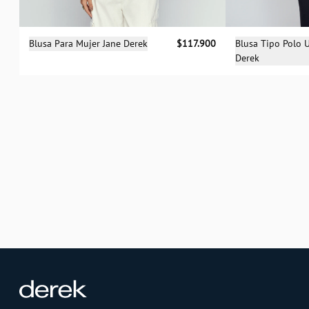
Sele
Selecciona una talla
Blusa Tipo Polo 
Blusa Para Mujer Jane Derek
$117.900
Derek
XS
S
M