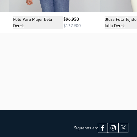
Sele
Selecciona una talla
Blusa Polo Tejid
Polo Para Mujer Bela
$96.950
Julia Derek
Derek
$137.900
XS
XS
S
M
L
XL
Síguenos en: