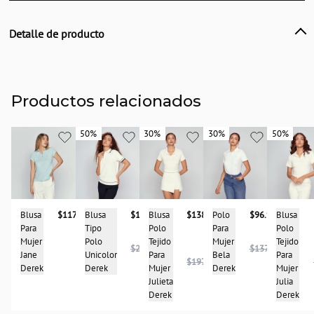
Detalle de producto
Descripción
Blusa tipo polo para mujer, en combonación de armonía de colores, diseño
con cremallera en delantero, cuello y puños con delicados tonos combinados
de acuerdo al tono de la prenda. Derek
Productos relacionados
País de origen:
COLOMBIA
50%
50%
30%
30%
30%
30%
50%
50%
Importador:
BAGUER
Cuidado y Lavado
Lavar en maquina, no usar blanqueadores, lavar y secar con colores similares y
Blusa
$138.950
Blusa
$146.950
Blusa
Blusa
$117.900
Polo
$96.950
planchar a temperatura tibia
Polo
Tipo
Polo
Para
Para
Composición:
Tejido
Polo
Tejido
Mujer
Mujer
$293.900
$137.900
96%ALGODÓN-4%SÁNDEX
Para
Unicolor
Para
Jane
Bela
$197.900
Mujer
Derek
Mujer
Derek
Derek
Julieta
Julia
Derek
Derek