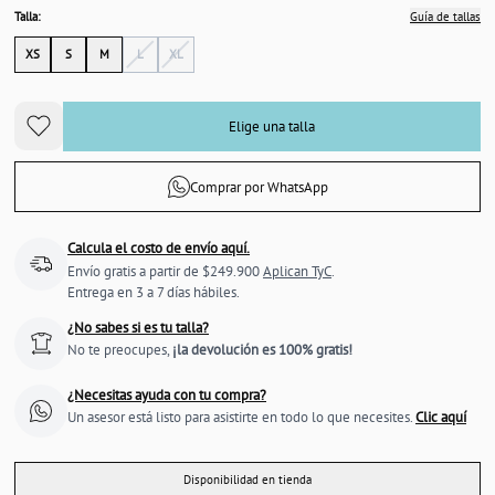
Talla:
Guía de tallas
XS
S
M
L
XL
Elige una talla
Comprar por WhatsApp
Calcula el costo de envío aquí.
Envío gratis a partir de $249.900
Aplican TyC
.
Entrega en 3 a 7 días hábiles.
¿No sabes si es tu talla?
No te preocupes,
¡la devolución es 100% gratis!
¿Necesitas ayuda con tu compra?
Un asesor está listo para asistirte en todo lo que necesites.
Clic aquí
Disponibilidad en tienda