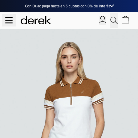
Con Quac paga hasta en
5 cuotas
con
0% de interés