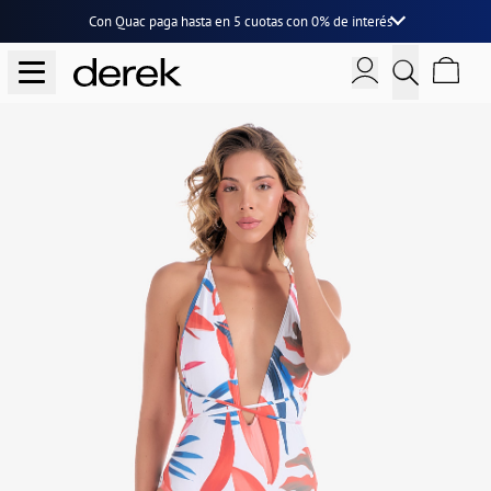
Con Quac paga hasta en
5 cuotas
con
0% de interés