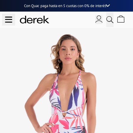
Con Quac paga hasta en
5 cuotas
con
0% de interés