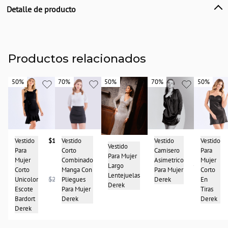
Detalle de producto
Descripción
Vestido para mujer tipo cargo con bolsillos funcionales y charretera unicolor,
derek.
Productos relacionados
País de origen:
COLOMBIA
50%
50%
70%
70%
50%
50%
70%
70%
50%
50%
Importador:
BAGUER
Cuidado y Lavado
lavar en maquina, no usar blanqueadores, planchar a temperatura tibia, lavar y
secar con colores similares
Vestido
$138.950
Vestido
$47.950
Vestido
$41.950
Vestido
Composición:
Vestido
$248.975
Para
Corto
Camisero
Para
Para Mujer
97% algodon
Mujer
Combinado
Asimetrico
Mujer
$139.950
Largo
3% spandex
Corto
Manga Con
Para Mujer
Corto
$497.950
$157.950
Lentejuelas
Unicolor
$277.950
Pliegues
Derek
En
Derek
Escote
Para Mujer
Tiras
Bardort
Derek
Derek
Derek