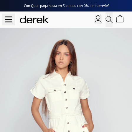
Con Quac paga hasta en
5 cuotas
con
0% de interés