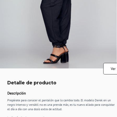
Ver
Detalle de producto
Descripción
Prepárate para conocer el pantalón que lo cambia todo. El modelo Derek en un
negro intenso y versátil no es una prenda más, es tu nuevo aliado para conquistar
el día a día con una dosis extra de actitud.