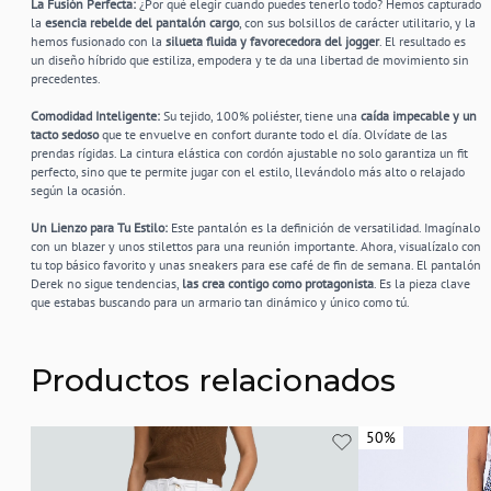
La Fusión Perfecta:
¿Por qué elegir cuando puedes tenerlo todo? Hemos capturado
la
esencia rebelde del pantalón cargo
, con sus bolsillos de carácter utilitario, y la
hemos fusionado con la
silueta fluida y favorecedora del jogger
. El resultado es
un diseño híbrido que estiliza, empodera y te da una libertad de movimiento sin
precedentes.
Comodidad Inteligente:
Su tejido, 100% poliéster, tiene una
caída impecable y un
tacto sedoso
que te envuelve en confort durante todo el día. Olvídate de las
prendas rígidas. La cintura elástica con cordón ajustable no solo garantiza un fit
perfecto, sino que te permite jugar con el estilo, llevándolo más alto o relajado
según la ocasión.
Un Lienzo para Tu Estilo:
Este pantalón es la definición de versatilidad. Imagínalo
con un blazer y unos stilettos para una reunión importante. Ahora, visualízalo con
tu top básico favorito y unas sneakers para ese café de fin de semana. El pantalón
Derek no sigue tendencias,
las crea contigo como protagonista
. Es la pieza clave
que estabas buscando para un armario tan dinámico y único como tú.
Productos relacionados
50%
50%