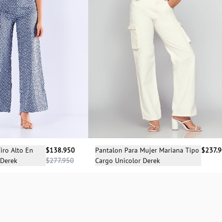
Selecciona una talla
cciona una talla
Pantalon Para Mujer Mariana Tipo
$237.
iro Alto En
$138.950
Cargo Unicolor Derek
 Derek
$277.950
04
06
08
10
12
14
S