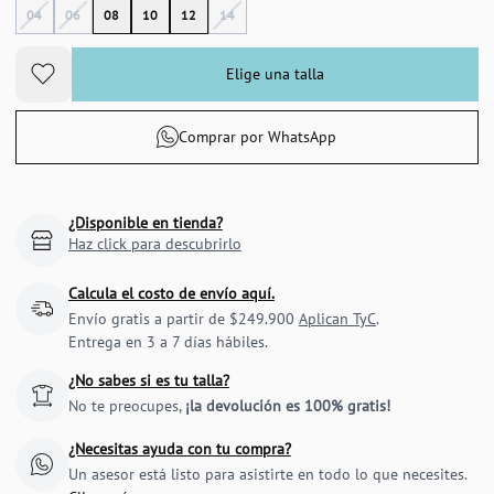
04
06
08
10
12
14
Elige una talla
Comprar por WhatsApp
¿Disponible en tienda?
Haz click para descubrirlo
Calcula el costo de envío aquí.
Envío gratis a partir de $249.900
Aplican TyC
.
Entrega en 3 a 7 días hábiles.
¿No sabes si es tu talla?
No te preocupes,
¡la devolución es 100% gratis!
¿Necesitas ayuda con tu compra?
Un asesor está listo para asistirte en todo lo que necesites.