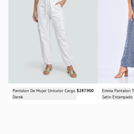
Selecciona una talla
Sele
Pantalon De Mujer Unicolor Cargo
$287.900
Emma Pantalon T
Derek
Satin Estampado
04
06
08
10
12
14