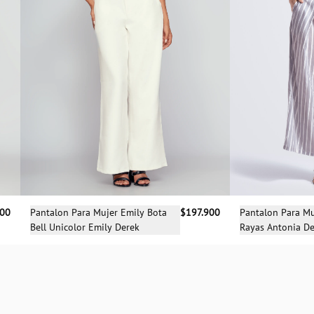
Selecciona una talla
Sele
900
Pantalon Para Mujer Emily Bota
$197.900
Pantalon Para Mu
Bell Unicolor Emily Derek
Rayas Antonia D
14
0