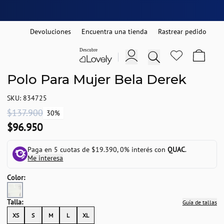
Devoluciones
Encuentra una tienda
Rastrear pedido
Polo Para Mujer Bela Derek
SKU: 834725
$137.900
30%
$96.950
Paga en 5 cuotas de $19.390, 0% interés con
QUAC
.
Me interesa
Color:
Talla:
Guía de tallas
XS
S
M
L
XL