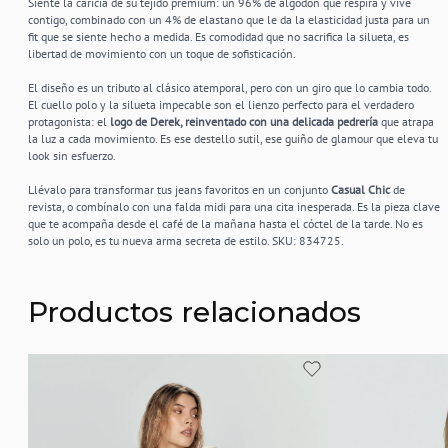
Siente la caricia de su tejido premium: un 96% de algodón que respira y vive
contigo, combinado con un 4% de elastano que le da la elasticidad justa para un
fit que se siente hecho a medida. Es comodidad que no sacrifica la silueta, es
libertad de movimiento con un toque de sofisticación.
El diseño es un tributo al clásico atemporal, pero con un giro que lo cambia todo.
El cuello polo y la silueta impecable son el lienzo perfecto para el verdadero
protagonista: el
logo de Derek, reinventado con una delicada pedrería
que atrapa
la luz a cada movimiento. Es ese destello sutil, ese guiño de glamour que eleva tu
look sin esfuerzo.
Llévalo para transformar tus jeans favoritos en un conjunto
Casual Chic
de
revista, o combínalo con una falda midi para una cita inesperada. Es la pieza clave
que te acompaña desde el café de la mañana hasta el cóctel de la tarde. No es
solo un polo, es tu nueva arma secreta de estilo. SKU: 834725.
Productos relacionados