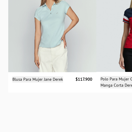
Sele
Selecciona una talla
Polo Para Mujer
Blusa Para Mujer Jane Derek
$117.900
Manga Corta Der
XS
S
M