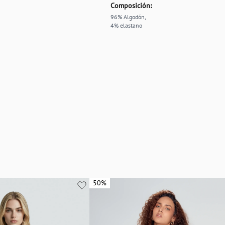
Composición:
96% Algodón,
4% elastano
50%
50%