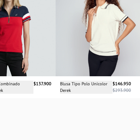
cciona una talla
Selecciona una talla
 Combinado
$137.900
Blusa Tipo Polo Unicolor
$146.950
ek
Derek
$293.900
XS
XS