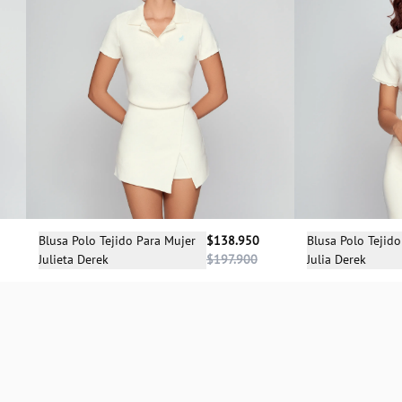
Selecciona una talla
Sele
Blusa Polo Tejido Para Mujer
$138.950
Blusa Polo Tejid
Julieta Derek
$197.900
Julia Derek
XS
XS