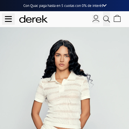
Con Quac paga hasta en
5 cuotas
con
0% de interés