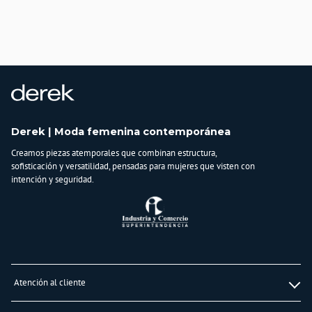
País de origen:
COLOMBIA
Importador:
BAGUER S.A.S
Cuidado y Lavado
Lavar en máquina, no usar blanqueadores,lavar y secar con colores similares y
planchar a temperatura tibia
Composición:
Derek | Moda femenina contemporánea
50% Viscosa
Creamos piezas atemporales que combinan estructura,
28% PBT 22 % Nylon
sofisticación y versatilidad, pensadas para mujeres que visten con
intención y seguridad.
Atención al cliente