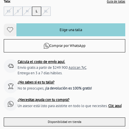
Talla:
Guía de tallas
XS
S
M
L
XL
Elige una talla
Comprar por WhatsApp
Calcula el costo de envío aquí.
Envío gratis a partir de $249.900
Aplican TyC
.
Entrega en 3 a 7 días hábiles.
¿No sabes si es tu talla?
No te preocupes,
¡la devolución es 100% gratis!
¿Necesitas ayuda con tu compra?
Un asesor está listo para asistirte en todo lo que necesites.
Clic aquí
Disponibilidad en tienda