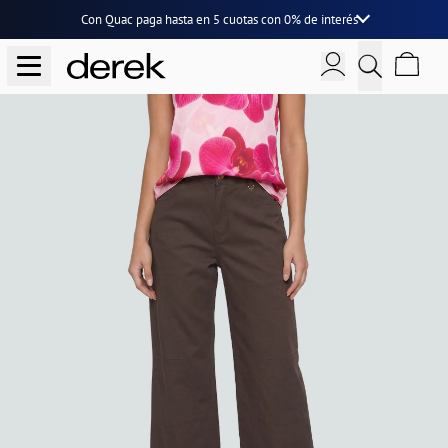
Con Quac paga hasta en
5 cuotas
con
0% de interés