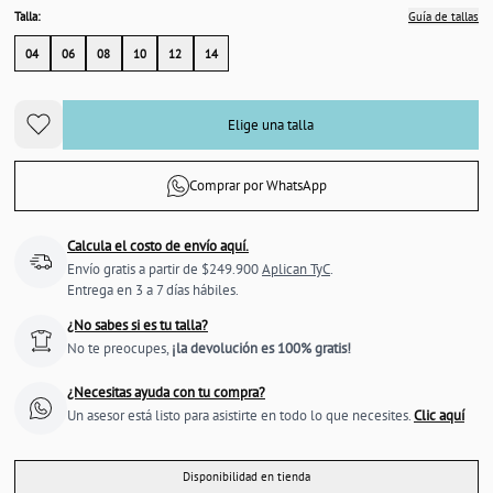
Talla:
Guía de tallas
04
06
08
10
12
14
Elige una talla
Comprar por WhatsApp
Calcula el costo de envío aquí.
Envío gratis a partir de $249.900
Aplican TyC
.
Entrega en 3 a 7 días hábiles.
¿No sabes si es tu talla?
No te preocupes,
¡la devolución es 100% gratis!
¿Necesitas ayuda con tu compra?
Un asesor está listo para asistirte en todo lo que necesites.
Clic aquí
Disponibilidad en tienda