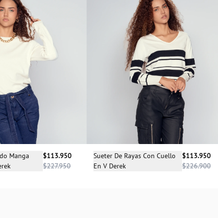
cciona una talla
Selecciona una talla
ido Manga
$113.950
Sueter De Rayas Con Cuello
$113.950
erek
$227.950
En V Derek
$226.900
M
L
XL
S