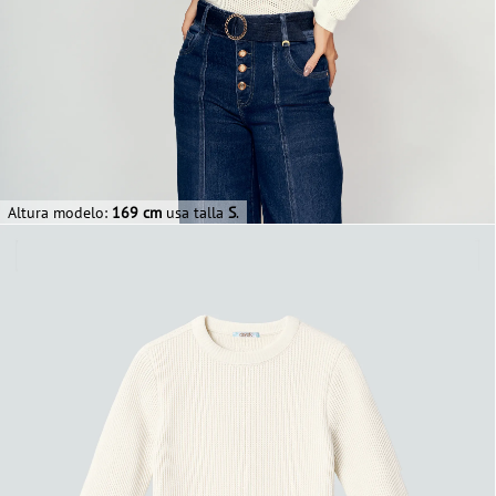
Altura modelo:
169 cm
usa talla
S
.