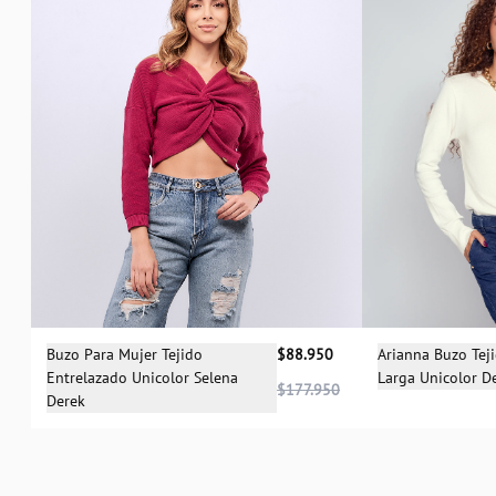
Sele
Selecciona una talla
Arianna Buzo Tej
Buzo Para Mujer Tejido
$88.950
Larga Unicolor D
Entrelazado Unicolor Selena
XS
XS
L
$177.950
Derek