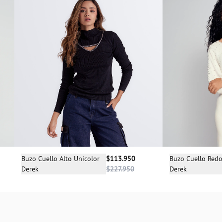
Selecciona una talla
Sele
Buzo Cuello Alto Unicolor
$113.950
Buzo Cuello Red
Derek
$227.950
Derek
L
M