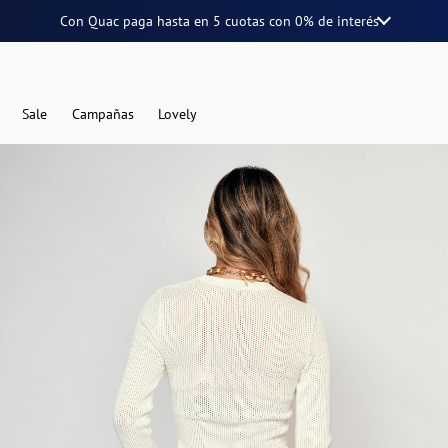
Con Quac paga hasta en
5 cuotas
con
0% de interés
Sale
Campañas
Lovely