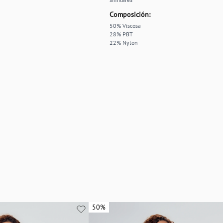
Composición:
50% Viscosa
28% PBT
22% Nylon
50%
50%