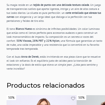
Su magia reside en un
tejido de punto con una delicada textura calada
. Un juego
de transparencias sutiles que aporta ligereza, intriga y un aire de alta costura a
tus looks diarios. La silueta es pura perfección: un
corte entallado que abraza tus
curvas
con elegancia y un largo ideal que dialoga a la perfección con tus
pantalones y faldas de tiro alto.
El tono
Blanco Hueso
es sinónimo de infinitas posibilidades. Un color luminoso
que actúa como el lienzo perfecto para accesorios audaces o para construir un
look monocromático de impacto. Su composición es un secreto a voces del
confort:
50% Viscosa, 28% PBT y 22% Nylon
, una fórmula que garantiza un tacto
de nube, una caída impecable y una resistencia que lo convertirá en tu favorito
temporada tras temporada.
Con el buzo
Anna de Derek
, estás invirtiendo en esa pieza clave que te resuelve
el look sin esfuerzo. Es el equilibrio justo de calidez para la transición de
estaciones y la dosis de estilo que eleva un simple jean. ¿Lista para sentirte y
verte increíble?
Productos relacionados
50%
50%
50%
50%