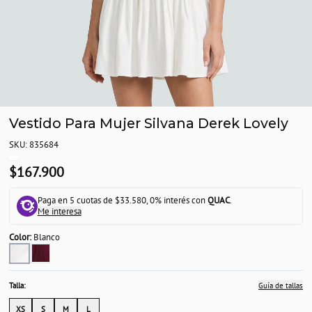
Vestido Para Mujer Silvana Derek Lovely
SKU: 835684
$167.900
Paga en 5 cuotas de $33.580, 0% interés con
QUAC
.
Me interesa
Color:
Blanco
Talla:
Guía de tallas
XS
S
M
L