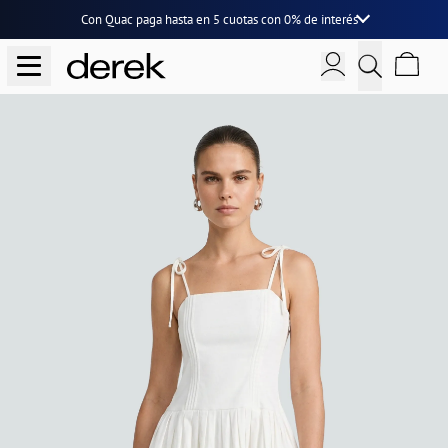
Con Quac paga hasta en
5 cuotas
con
0% de interés