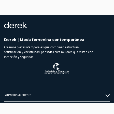
Importador:
BAGUER S.A.S
Cuidado y Lavado
No lavar en maquina, no usar blanqueadores, no planchar, secar extendido en
superficie plana, no retorcer, lavar y secar con colores similares
Composición:
Derek | Moda femenina contemporánea
100% Acrilico
Creamos piezas atemporales que combinan estructura,
sofisticación y versatilidad, pensadas para mujeres que visten con
intención y seguridad.
Atención al cliente
Whatsapp
Información
3232747474