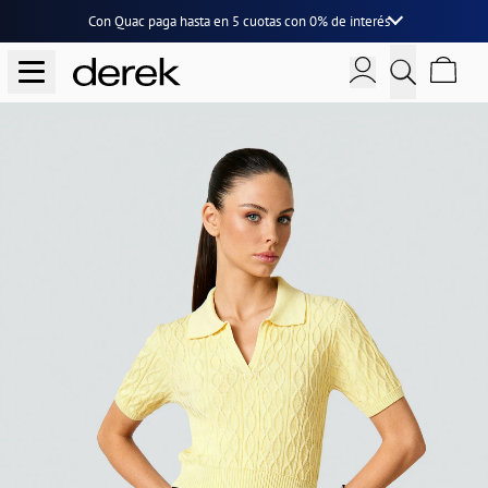
Con Quac paga hasta en
5 cuotas
con
0% de interés