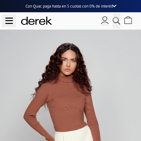
Con Quac paga hasta en
5 cuotas
con
0% de interés