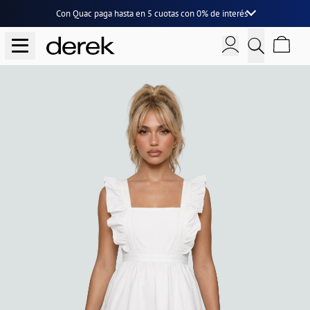
Con Quac paga hasta en
5 cuotas
con
0% de interés