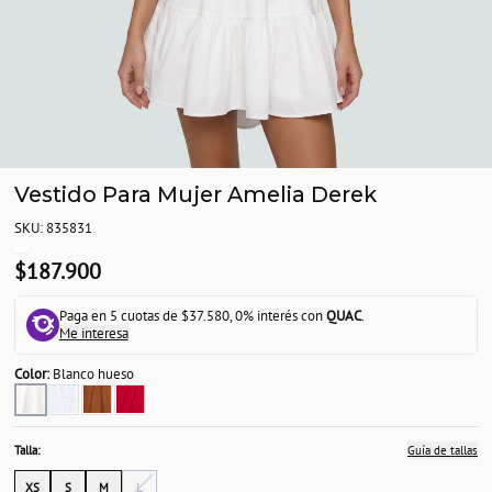
Vestido Para Mujer Amelia Derek
SKU: 835831
$187.900
Paga en 5 cuotas de $37.580, 0% interés con
QUAC
.
Me interesa
Color:
Blanco hueso
Talla:
Guía de tallas
XS
S
M
L