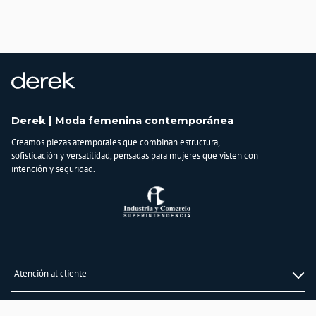
Importador:
BAGUER
Cuidado y Lavado
Lavar en máquina, no usar blanqueadores, planchar a temperatura media,
lavar y secar con colores similares
Composición:
Algodón
Derek | Moda femenina contemporánea
97%, spandex
3%
Creamos piezas atemporales que combinan estructura,
sofisticación y versatilidad, pensadas para mujeres que visten con
intención y seguridad.
Atención al cliente
Whatsapp
Información