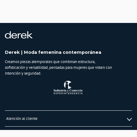
Importador:
BAGUER
Cuidado y Lavado
Lavar en máquina, no usar blanqueadores, planchar a temperatura media,
lavar y secar con colores similares
Composición:
Algodón
Derek | Moda femenina contemporánea
97%, spandex
3%
Creamos piezas atemporales que combinan estructura,
sofisticación y versatilidad, pensadas para mujeres que visten con
intención y seguridad.
Atención al cliente
Whatsapp
Información