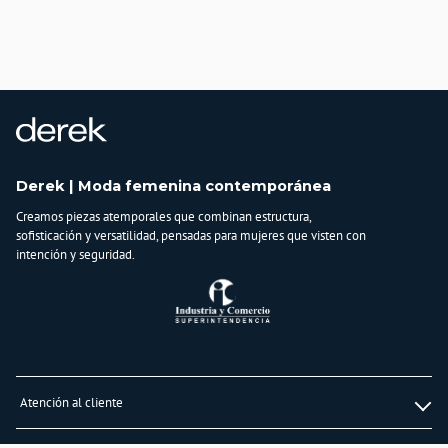
País de origen:
COLOMBIA
Importador:
BAGUER S.A.S
Cuidado y Lavado
No lavar en maquina, no usar blanqueadores, no planchar, secar extendido en
superficie plana, no retorcer, lavar y secar con colores similares
Derek | Moda femenina contemporánea
Composición:
Creamos piezas atemporales que combinan estructura,
50% Viscosa
sofisticación y versatilidad, pensadas para mujeres que visten con
28% PBT 22 % Nylon
intención y seguridad.
Atención al cliente
Whatsapp