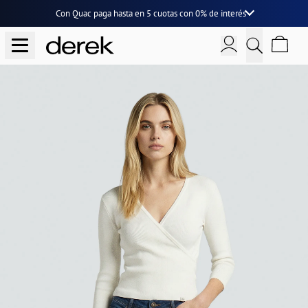
Con Quac paga hasta en
5 cuotas
con
0% de interés