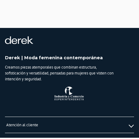
Importador:
BAGUER S.A.S
Cuidado y Lavado
No lavar en maquina, no usar blanqueadores, no planchar, secar extendido en
superficie plana, no retorcer, lavar y secar con colores similares
Composición:
50% Viscosa
28% PBT
Derek | Moda femenina contemporánea
22% Nylon
Creamos piezas atemporales que combinan estructura,
sofisticación y versatilidad, pensadas para mujeres que visten con
intención y seguridad.
Atención al cliente
Whatsapp