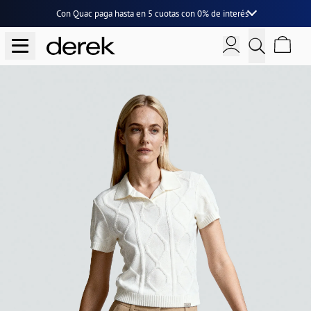
Con Quac paga hasta en
5 cuotas
con
0% de interés