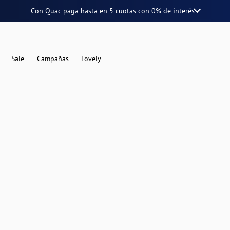
Con Quac paga hasta en
5 cuotas
con
0% de interés
Sale
Campañas
Lovely