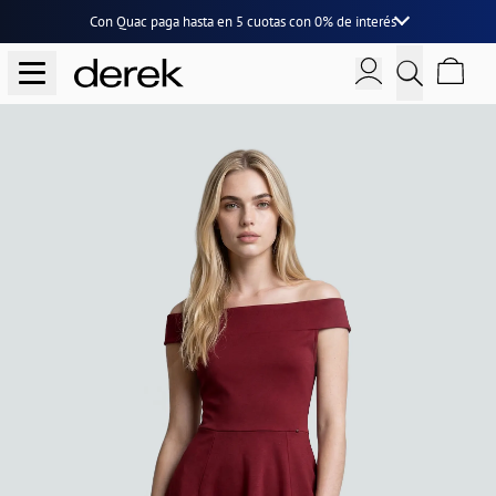
Con Quac paga hasta en
5 cuotas
con
0% de interés