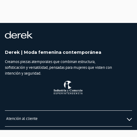
País de origen:
COLOMBIA
Importador:
BAGUER
Cuidado y Lavado
Lavar en máquina, no usar blanqueadores, planchar a temperatura media,
lavar y secar con colores similares
Derek | Moda femenina contemporánea
Composición:
Creamos piezas atemporales que combinan estructura,
68% Rayon Viscosa
sofisticación y versatilidad, pensadas para mujeres que visten con
29% Poliamida
intención y seguridad.
3% Elastomero
Atención al cliente
Whatsapp
Información