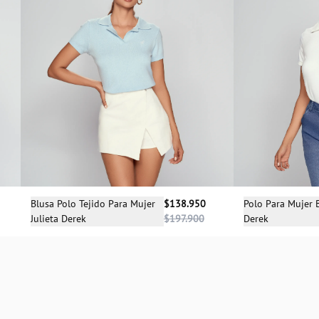
Selecciona una talla
Sele
Blusa Polo Tejido Para Mujer
$138.950
Polo Para Mujer 
Julieta Derek
$197.900
Derek
XL
XS
S