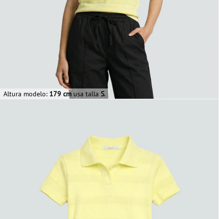
Altura modelo:
179 cm
usa talla
S
.