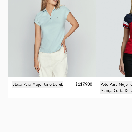
Sele
Selecciona una talla
Polo Para Mujer
Blusa Para Mujer Jane Derek
$117.900
Manga Corta Der
XS
S
M