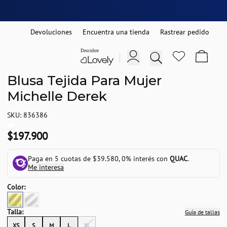
Devoluciones
Encuentra una tienda
Rastrear pedido
Blusa Tejida Para Mujer
Michelle Derek
SKU: 836386
$197.900
Paga en 5 cuotas de $39.580, 0% interés con
QUAC
.
Me interesa
Color:
Talla:
Guía de tallas
XS
S
M
L
XL