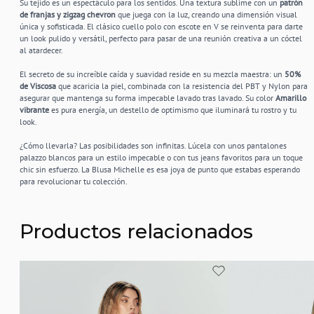
Su tejido es un espectáculo para los sentidos. Una textura sublime con un
patrón
de franjas y zigzag chevron
que juega con la luz, creando una dimensión visual
única y sofisticada. El clásico cuello polo con escote en V se reinventa para darte
un look pulido y versátil, perfecto para pasar de una reunión creativa a un cóctel
al atardecer.
El secreto de su increíble caída y suavidad reside en su mezcla maestra: un
50%
de Viscosa
que acaricia la piel, combinada con la resistencia del PBT y Nylon para
asegurar que mantenga su forma impecable lavado tras lavado. Su color
Amarillo
vibrante
es pura energía, un destello de optimismo que iluminará tu rostro y tu
look.
¿Cómo llevarla? Las posibilidades son infinitas. Lúcela con unos pantalones
palazzo blancos para un estilo impecable o con tus jeans favoritos para un toque
chic sin esfuerzo. La Blusa Michelle es esa joya de punto que estabas esperando
para revolucionar tu colección.
Productos relacionados