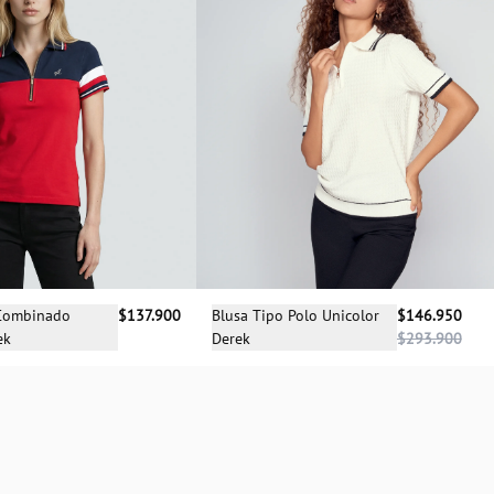
cciona una talla
Selecciona una talla
 Combinado
$137.900
Blusa Tipo Polo Unicolor
$146.950
ek
Derek
$293.900
XS
XS