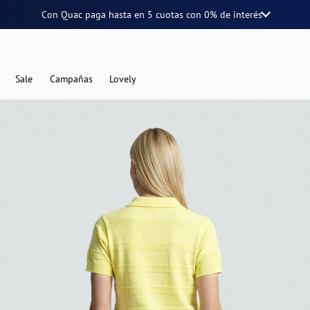
Con Quac paga hasta en
5 cuotas
con
0% de interés
Sale
Campañas
Lovely