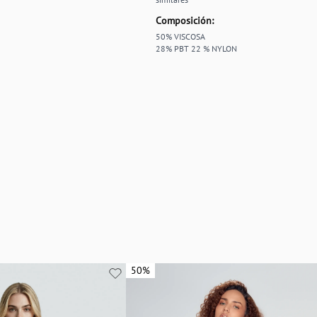
Composición:
50% VISCOSA
28% PBT 22 % NYLON
50%
50%