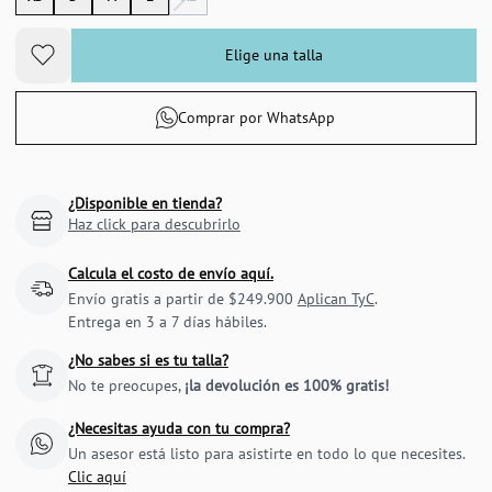
Elige una talla
Comprar por WhatsApp
¿Disponible en tienda?
Haz click para descubrirlo
Calcula el costo de envío aquí.
Envío gratis a partir de $249.900
Aplican TyC
.
Entrega en 3 a 7 días hábiles.
¿No sabes si es tu talla?
No te preocupes,
¡la devolución es 100% gratis!
¿Necesitas ayuda con tu compra?
Un asesor está listo para asistirte en todo lo que necesites.
Clic aquí