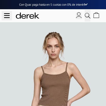
Con Quac paga hasta en
5 cuotas
con
0% de interés