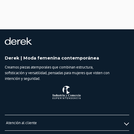
País de origen:
CHINA
Importador:
BAGUER SAS
Cuidado y Lavado
Lavar a mano, No usar blanqueadores, Lavar por separado, Planchar a
temperatura tibia/ No planchar apliques, bordados
Composición:
Derek | Moda femenina contemporánea
95% POLIESTER
Creamos piezas atemporales que combinan estructura,
5% ELASTANO FORRO:
sofisticación y versatilidad, pensadas para mujeres que visten con
95% POLIESTER
intención y seguridad.
5% ELASTANO
Atención al cliente