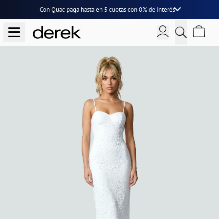
Con Quac paga hasta en
5 cuotas
con
0% de interés