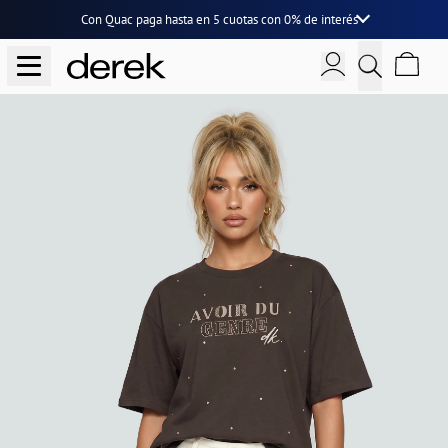
Con Quac paga hasta en
5 cuotas
con
0% de interés