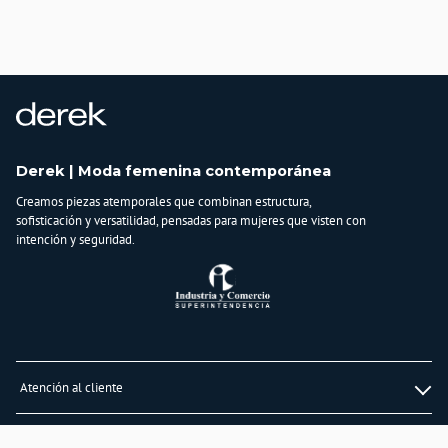
COLOMBIA
Importador:
BAGUER
Cuidado y Lavado
Lavar en máquina, no usar blanqueadores, planchar a temperatura media,
lavar y secar con colores similares
Composición:
Derek | Moda femenina contemporánea
Tela 1:
97% Nylon
Creamos piezas atemporales que combinan estructura,
3% Spandex - Tela 2:
sofisticación y versatilidad, pensadas para mujeres que visten con
87% Poliester
intención y seguridad.
3% Elastano
Atención al cliente
Whatsapp
Información