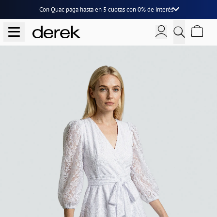
Con Quac paga hasta en
5 cuotas
con
0% de interés