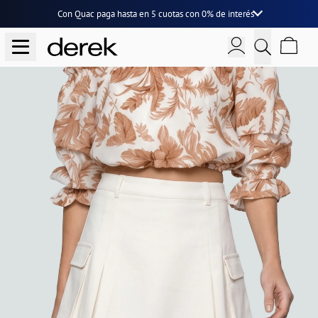
Con Quac paga hasta en
5 cuotas
con
0% de interés