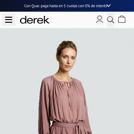
Con Quac paga hasta en
5 cuotas
con
0% de interés