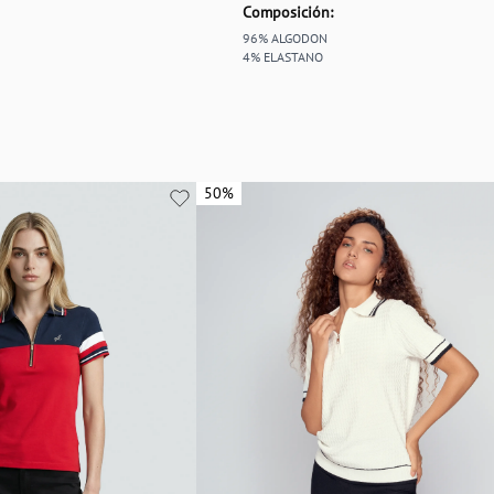
Composición:
96% ALGODON
4% ELASTANO
50%
50%