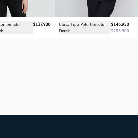
cciona una talla
Selecciona una talla
 Combinado
$137.900
Blusa Tipo Polo Unicolor
$146.950
ek
Derek
$293.900
XS
XS