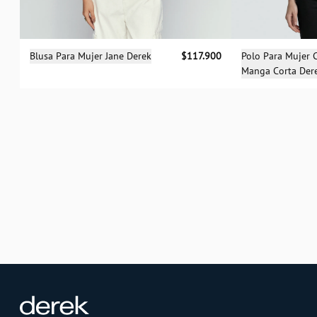
Sele
Selecciona una talla
Polo Para Mujer
Blusa Para Mujer Jane Derek
$117.900
Manga Corta Der
XS
S
M