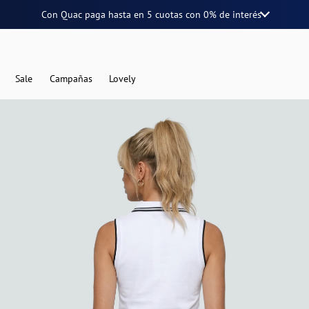
Con Quac paga hasta en
5 cuotas
con
0% de interés
Sale
Campañas
Lovely