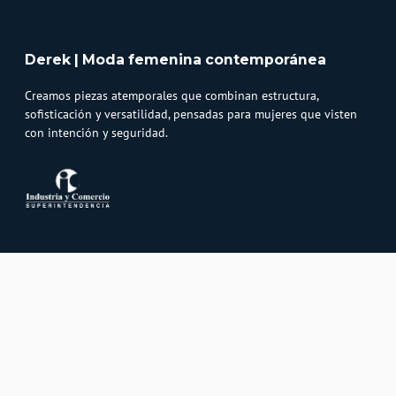
Derek | Moda femenina contemporánea
Creamos piezas atemporales que combinan estructura,
sofisticación y versatilidad, pensadas para mujeres que visten
con intención y seguridad.
Atención al cliente
Whatsapp
Información
3232747474
Solicita tu cupo QUAC