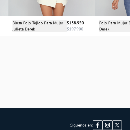
Selecciona una talla
Sele
Blusa Polo Tejido Para Mujer
$138.950
Polo Para Mujer 
Julieta Derek
$197.900
Derek
XS
XS
S
Síguenos en: