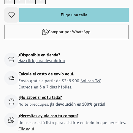
Elige una talla
Comprar por WhatsApp
¿Disponible en tienda?
Haz click para descubrirlo
Calcula el costo de envío aquí.
Envío gratis a partir de $249.900
Aplican TyC
.
Entrega en 3 a 7 días hábiles.
¿No sabes si es tu talla?
No te preocupes,
¡la devolución es 100% gratis!
¿Necesitas ayuda con tu compra?
Un asesor está listo para asistirte en todo lo que necesites.
Clic aquí