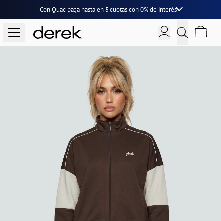
Con Quac paga hasta en
5 cuotas
con
0% de interés