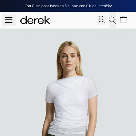
Con Quac paga hasta en
5 cuotas
con
0% de interés