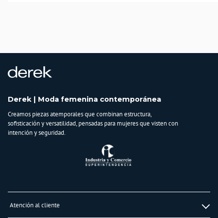
COLOMBIA
Importador:
BAGUER SAS
Cuidado y Lavado
Lavar en máquina, no usar blanqueadores,lavar y secar con colores similares y
planchar a temperatura tibia
Composición:
POLIESTER
87% ELASTANO
Derek | Moda femenina contemporánea
13%
Creamos piezas atemporales que combinan estructura,
sofisticación y versatilidad, pensadas para mujeres que visten con
intención y seguridad.
Atención al cliente