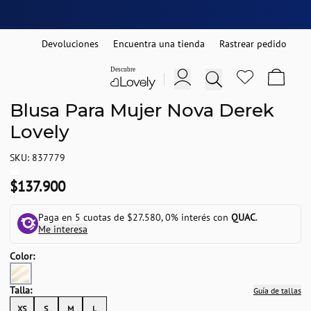
Devoluciones
Encuentra una tienda
Rastrear pedido
Blusa Para Mujer Nova Derek
Lovely
SKU: 837779
$137.900
Paga en 5 cuotas de $27.580, 0% interés con
QUAC
.
Me interesa
Color:
Talla:
Guía de tallas
XS
S
M
L