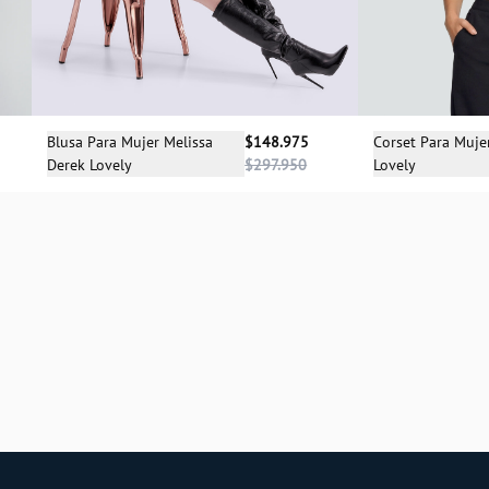
Sele
Selecciona una talla
Corset Para Muje
Blusa Para Mujer Melissa
$148.975
Lovely
Derek Lovely
$297.950
X
S
M