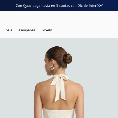
Con Quac paga hasta en
5 cuotas
con
0% de interés
Sale
Campañas
Lovely