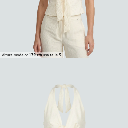
Altura modelo:
179 cm
usa talla
S
.