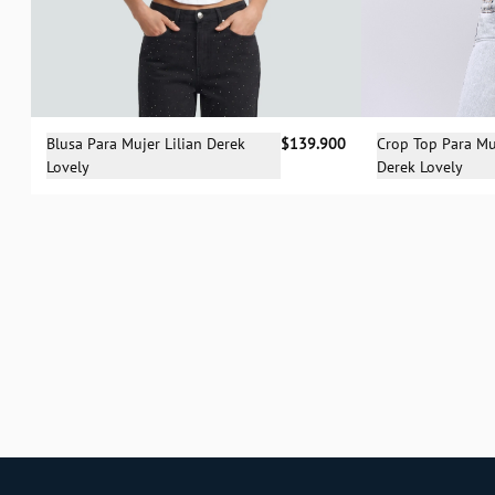
Selecciona una talla
Sele
Blusa Para Mujer Lilian Derek
$139.900
Crop Top Para M
Lovely
Derek Lovely
XS
S
M
L