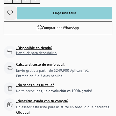
Elige una talla
Comprar por WhatsApp
¿Disponible en tienda?
Haz click para descubrirlo
Calcula el costo de envío aquí.
Envío gratis a partir de $249.900
Aplican TyC
.
Entrega en 3 a 7 días hábiles.
¿No sabes si es tu talla?
No te preocupes,
¡la devolución es 100% gratis!
¿Necesitas ayuda con tu compra?
Un asesor está listo para asistirte en todo lo que necesites.
Clic aquí