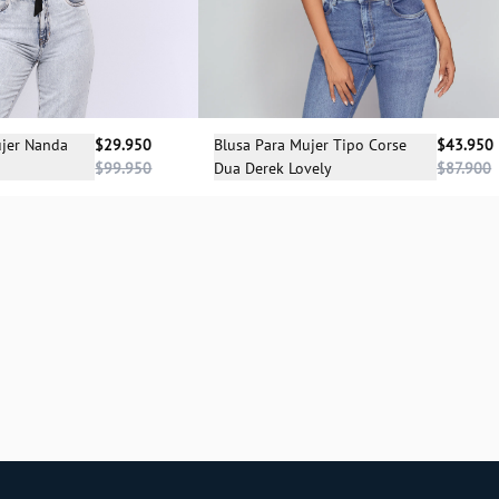
Selecciona una talla
cciona una talla
Blusa Para Mujer Tipo Corse
$43.950
ujer Nanda
$29.950
Dua Derek Lovely
$87.900
$99.950
XS
L
S