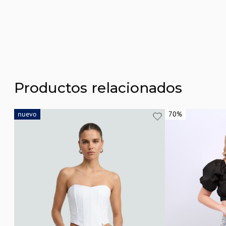
Productos relacionados
nuevo
nuevo
70%
70%