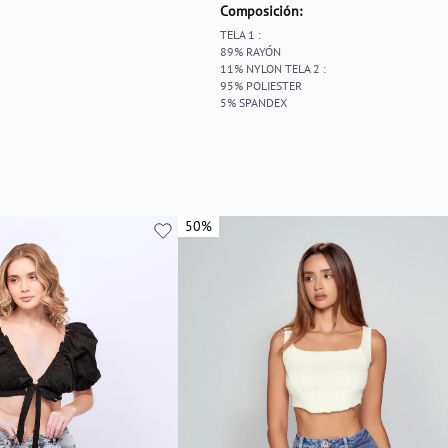
Composición:
TELA 1 :
89% RAYÓN
11% NYLON TELA 2 :
95% POLIESTER
5% SPANDEX
50%
50%