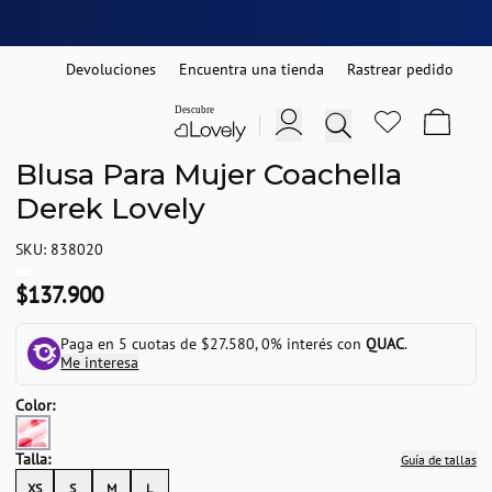
Devoluciones
Encuentra una tienda
Rastrear pedido
Blusa Para Mujer Coachella
Derek Lovely
SKU: 838020
$137.900
Paga en 5 cuotas de $27.580, 0% interés con
QUAC
.
Me interesa
Color:
Talla:
Guía de tallas
XS
S
M
L