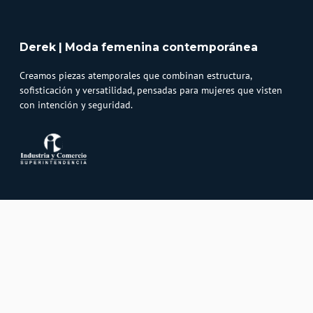
Derek | Moda femenina contemporánea
Creamos piezas atemporales que combinan estructura,
sofisticación y versatilidad, pensadas para mujeres que visten
con intención y seguridad.
Atención al cliente
Whatsapp
Información
3232747474
Solicita tu cupo QUAC