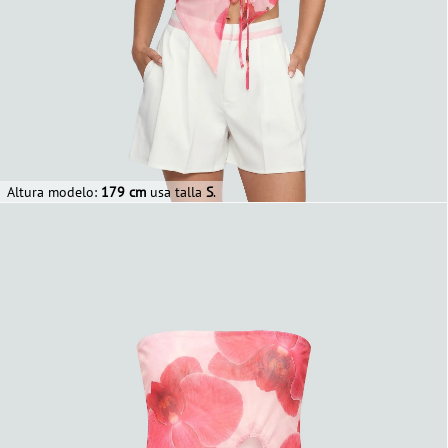
Altura modelo:
179 cm
usa talla
S
.