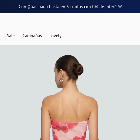
Con Quac paga hasta en
5 cuotas
con
0% de interés
Sale
Campañas
Lovely