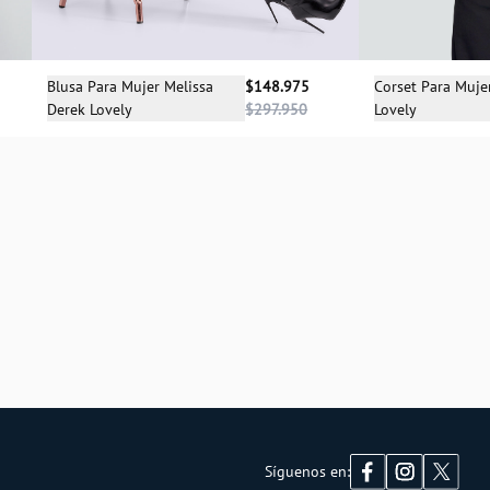
Sele
Selecciona una talla
Corset Para Muje
Blusa Para Mujer Melissa
$148.975
Lovely
Derek Lovely
$297.950
X
S
M
Síguenos en: