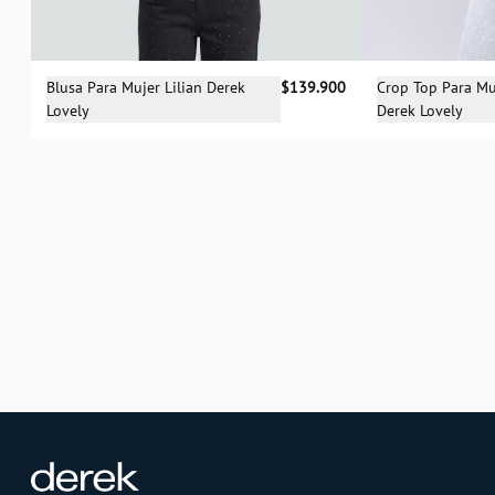
Selecciona una talla
Sele
Blusa Para Mujer Lilian Derek
$139.900
Crop Top Para M
Lovely
Derek Lovely
XS
S
M
L