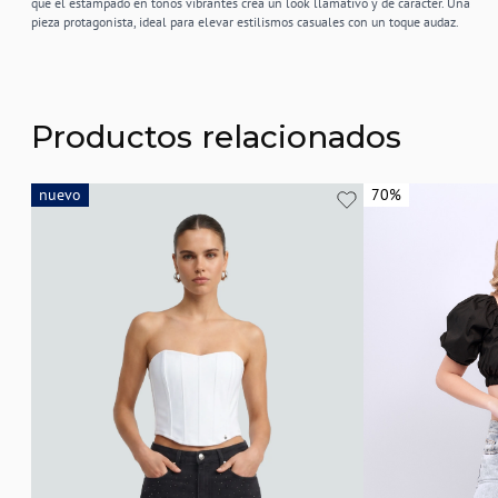
que el estampado en tonos vibrantes crea un look llamativo y de carácter. Una
pieza protagonista, ideal para elevar estilismos casuales con un toque audaz.
Productos relacionados
nuevo
nuevo
70%
70%