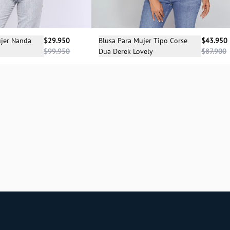
Selecciona una talla
cciona una talla
Blusa Para Mujer Tipo Corse
$43.950
ujer Nanda
$29.950
Dua Derek Lovely
$87.900
$99.950
XS
L
S