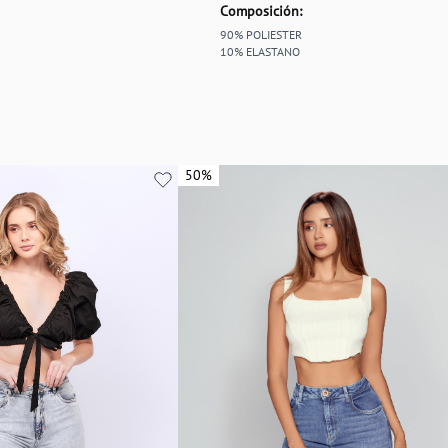
Composición:
90% POLIESTER
10% ELASTANO
50%
50%