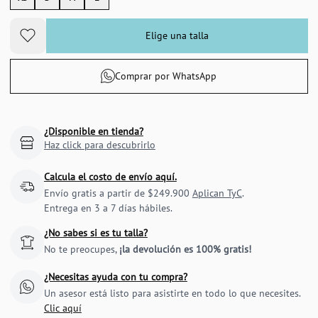
Elige una talla
Comprar por WhatsApp
¿Disponible en tienda?
Haz click para descubrirlo
Calcula el costo de envío aquí.
Envío gratis a partir de $249.900
Aplican TyC
.
Entrega en 3 a 7 días hábiles.
¿No sabes si es tu talla?
No te preocupes,
¡la devolución es 100% gratis!
¿Necesitas ayuda con tu compra?
Un asesor está listo para asistirte en todo lo que necesites.
Clic aquí