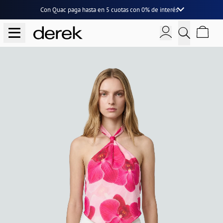
Con Quac paga hasta en
5 cuotas
con
0% de interés