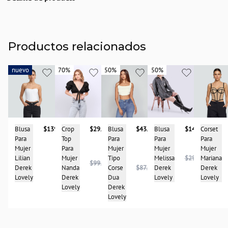
Descripción
Blusa con estampado floral, cuenta con cuello tipo halter con amarre que
estiliza los hombros. Su espalda descubierta aporta un toque femenino y
sensual sin perder elegancia. El corte tipo pañuelo al frente crea un efecto
Productos relacionados
moderno y favorecedor, ideal para elevar cualquier look.
País de origen:
nuevo
nuevo
70%
70%
50%
50%
50%
50%
COLOMBIA
Importador:
BAGUER SAS
Cuidado y Lavado
Blusa
$139.900
Corset
Blusa
$43.950
Crop
$29.950
Blusa
$148.975
Lavar en máquina, no usar blanqueadores,lavar y secar con colores similares y
Para
Para
Para
Top
Para
planchar a temperatura tibia
Mujer
Mujer
Mujer
Para
Mujer
Composición:
Lilian
Mariana
Tipo
Mujer
Melissa
$297.950
$99.950
98% POLIESTER
Derek
Derek
Corse
$87.900
Nanda
Derek
2% ELASTANO
Lovely
Lovely
Dua
Derek
Lovely
Derek
Lovely
Lovely