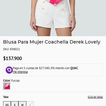
Blusa Para Mujer Coachella Derek Lovely
SKU: 838021
$137.900
Paga en 5 cuotas de $27.580, 0% interés con
QUAC
.
Me interesa
Color:
Fucsia
Talla:
Guía de tallas
XS
S
M
L