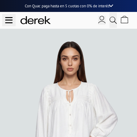
Con Quac paga hasta en
5 cuotas
con
0% de interés