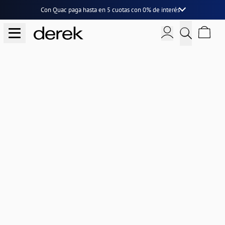
Con Quac paga hasta en
5 cuotas
con
0% de interés