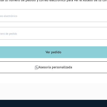
esa tu número de pedido y correo electrónico para ver el estado de tu co
reo electrónico
ero de pedido
Ver pedido
Asesoría personalizada