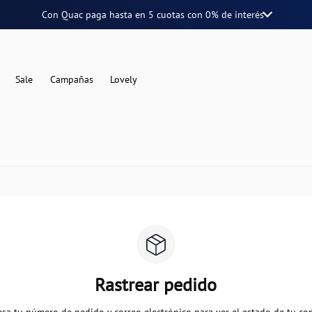
Con Quac paga hasta en
5 cuotas
con
0% de interés
Sale
Campañas
Lovely
Rastrear pedido