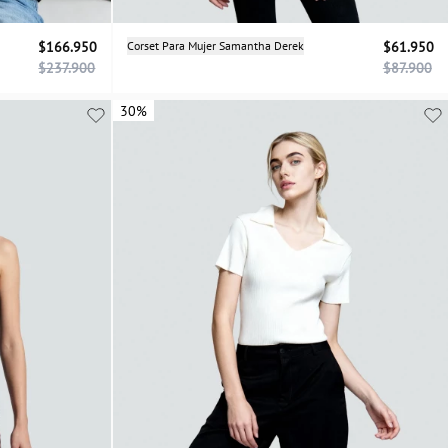
$166.950
Corset Para Mujer Samantha Derek
$61.950
$237.900
$87.900
XL
30%
30%