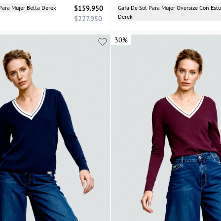
Selecciona una talla
Para Mujer Bella Derek
$159.950
Gafa De Sol Para Mujer Oversize Con Est
Derek
$227.950
04
30%
30%