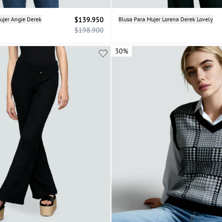
Selecciona una talla
Selecciona una talla
Mujer Angie Derek
$139.950
Blusa Para Mujer Lorena Derek Lovely
$198.900
XS
S
M
L
XS
S
M
L
30%
30%