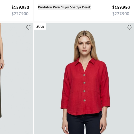
Selecciona una talla
$159.950
Pantalon Para Mujer Shadya Derek
$159.950
$227.900
$227.900
04
06
08
10
12
14
30%
30%