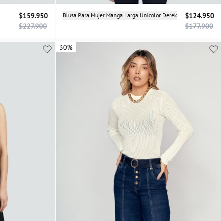
Selecciona una talla
$159.950
Blusa Para Mujer Manga Larga Unicolor Derek
$124.950
$227.900
$177.900
2
14
XS
S
M
L
XL
30%
30%