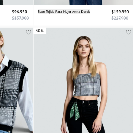
Selecciona una talla
$96.950
Buzo Tejido Para Mujer Anna Derek
$159.950
$137.900
$227.900
XS
S
M
L
30%
30%