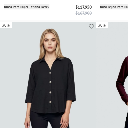
Selecciona una talla
Blusa Para Mujer Tatiana Derek
$117.950
Buzo Tejido Para M
$167.900
XS
S
M
L
30%
30%
30%