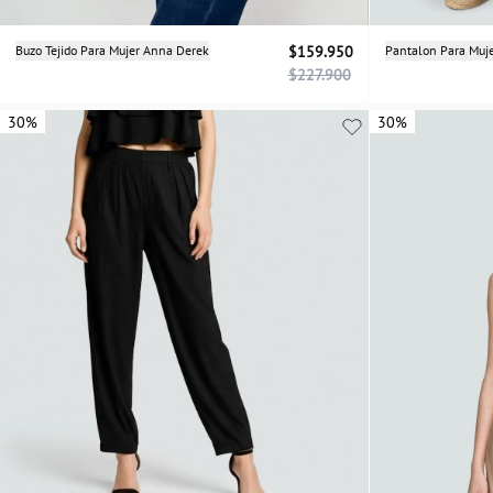
Selecciona una talla
Buzo Tejido Para Mujer Anna Derek
$159.950
Pantalon Para Muj
$227.900
XS
S
M
L
30%
30%
30%