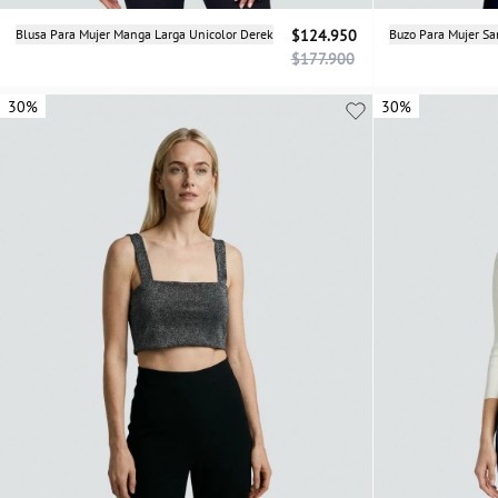
Selecciona una talla
Blusa Para Mujer Manga Larga Unicolor Derek
$124.950
Buzo Para Mujer S
$177.900
XS
S
M
L
XL
30%
30%
30%