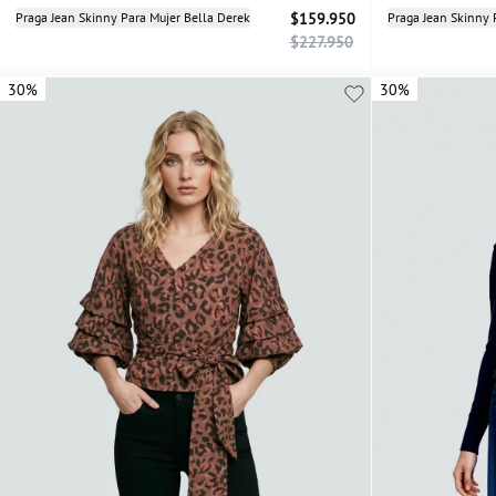
Selecciona una talla
Praga Jean Skinny Para Mujer Bella Derek
$159.950
Praga Jean Skinny 
$227.950
04
06
08
10
12
14
30%
30%
30%