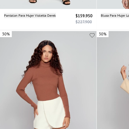
Selecciona una talla
Pantalon Para Mujer Violetta Derek
$159.950
Blusa Para Mujer L
$227.900
S
M
L
XS
30%
30%
30%