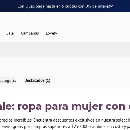
Con Quac paga hasta en
5 cuotas
con
0% de interés
Sale
Campañas
Lovely
Categoría
Destacados (1)
ale: ropa para mujer co
ecios increíbles. Encuentra descuentos exclusivos en nuestra selección
e envío gratis por compras superiores a $250.000, cambios sin costo y p