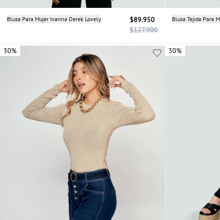
Selecciona una talla
Blusa Para Mujer Ivanna Derek Lovely
$89.950
Blusa Tejida Para 
$127.900
XS
S
M
30%
30%
30%