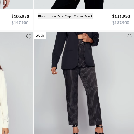
Selecciona una talla
$103.950
Blusa Tejida Para Mujer Olaya Derek
$131.950
$147.900
$187.900
XL
XS
S
M
L
30%
30%