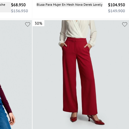
Selecciona una talla
uche
$68.950
Blusa Para Mujer En Mesh Nova Derek Lovely
$104.950
$136.950
$149.900
XS
S
M
L
30%
30%