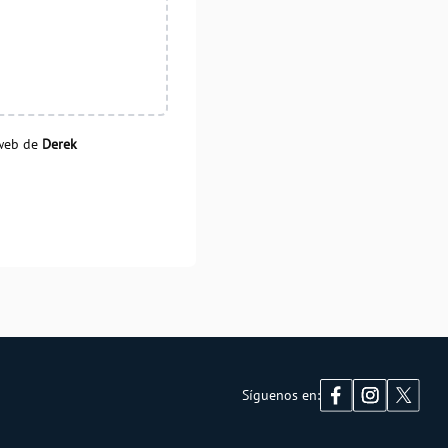
 web de
Derek
Síguenos en: