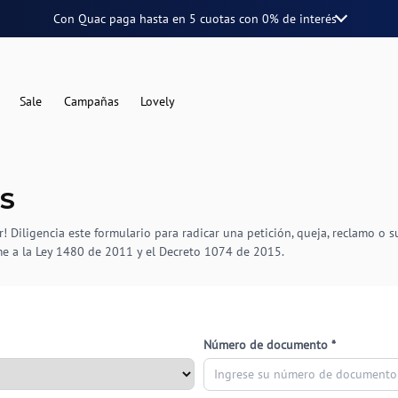
Con Quac paga hasta en
5 cuotas
con
0% de interés
Sale
Campañas
Lovely
RS
! Diligencia este formulario para radicar una petición, queja, reclamo o 
e a la Ley 1480 de 2011 y el Decreto 1074 de 2015.
Número de documento *