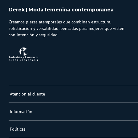
Derek | Moda femenina contemporánea
Creamos piezas atemporales que combinan estructura,
sofisticación y versatilidad, pensadas para mujeres que visten
con intención y seguridad.
Atención al cliente
Whatsapp
Información
3232747474
Solicita tu cupo QUAC
Servicio al cliente
Políticas
Línea Nacional: 01 8000 423550 - Opción 2
Paga tu cuota QUAC