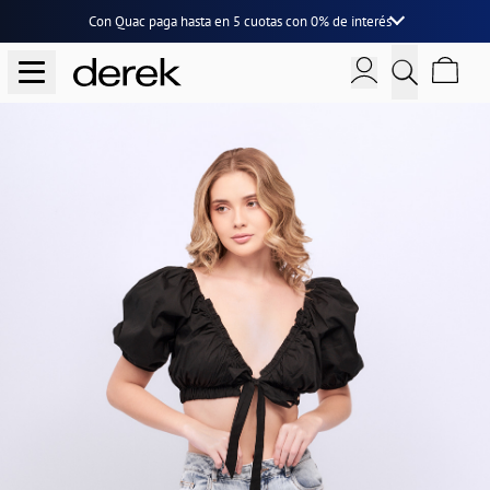
Con Quac paga hasta en
5 cuotas
con
0% de interés