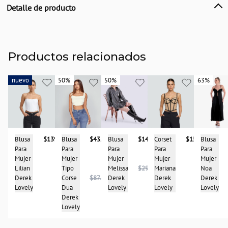
Detalle de producto
Descripción
Crop top para mujer con volumen en mangas y nudo ajustable en delantero
País de origen:
Productos relacionados
COLOMBIA
Importador:
nuevo
nuevo
50%
50%
50%
50%
63%
63%
BAGUER SAS
Cuidado y Lavado
Lavar en maquina, no usar blanqueadores, lavar y secar con colores similares y
planchar a temperatura tibia
Composición:
Blusa
$139.900
Corset
$157.900
Blusa
$43.950
Blusa
$148.975
Blusa
98% Algodón
Para
Para
Para
Para
Para
2% Spandex
Mujer
Mujer
Mujer
Mujer
Mujer
Lilian
Mariana
Tipo
Melissa
$297.950
Noa
Derek
Derek
Corse
$87.900
Derek
Derek
Lovely
Lovely
Dua
Lovely
Lovely
Derek
Lovely