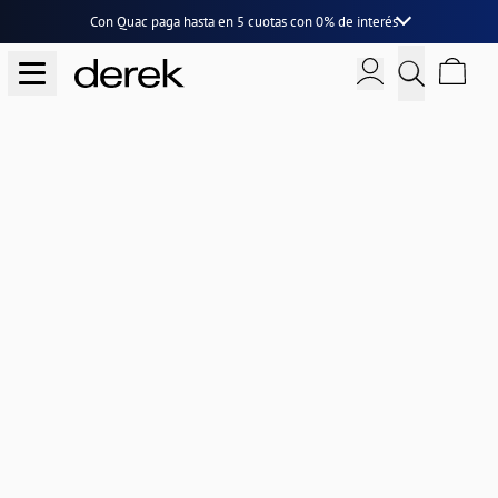
Con Quac paga hasta en
5 cuotas
con
0% de interés