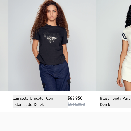
Sele
Selecciona una talla
Blusa Tejida Para
Camiseta Unicolor Con
$68.950
Derek
Estampado Derek
$136.900
XS
S
XS
S