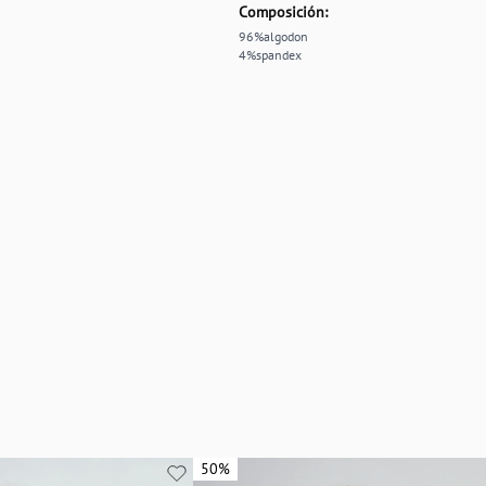
Composición:
96%algodon
4%spandex
50%
50%