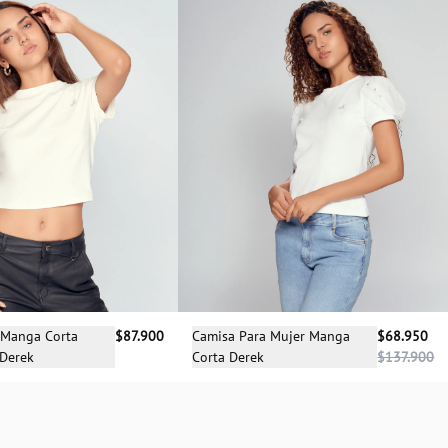
cciona una talla
Selecciona una talla
 Manga Corta
$87.900
Camisa Para Mujer Manga
$68.950
 Derek
Corta Derek
$137.900
XL
XS