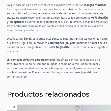
Lo que hace única a esta prenda es el exquisito detalle de sus
mangas fruncidas
.
Este toque de diseño estratégico no solo enmarca tus hombros con un volumen
sutil y sofisticado, sino que inyecta una dosis de romanticismo moderno a una
silueta de cuello redondo impecable. Además, su tejido premium de
96% algodón
y 4% spandex
es un verdadero abrazo para tu piel: te ofrece la máxima frescura y
transpirabilidad, combinada con la elasticidad exacta para que te muevas con
total libertad y confianza.
Diseñada por
Derek
, esta blusa está pensada para multiplicar tus opciones frente
al espejo. Elígela en un radiante
Color Blanco (BL)
para iluminar tus looks de día,
o apuesta por el magnetismo del
Color Negro (NG)
si prefieres un aura elegante y
nocturna.
¡El comodín definitivo para tu armario!
Imagínala con tus jeans de tiro alto
favoritos para un fin de semana relajado, o combínala con una falda midi y
accesorios minimalistas para una cita especial. Versátil, favorecedora y con
muchísimo carácter. Eleva tu colección hoy mismo con esta joya del diseño
contemporáneo.
Productos relacionados
50%
50%