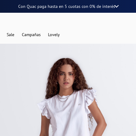
Con Quac paga hasta en
5 cuotas
con
0% de interés
Sale
Campañas
Lovely