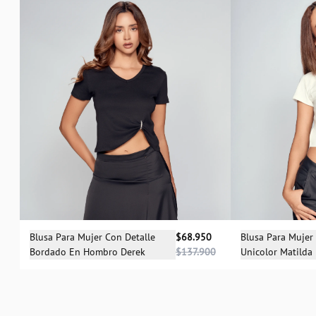
Selecciona una talla
Sele
Blusa Para Mujer Con Detalle
$68.950
Blusa Para Mujer
Bordado En Hombro Derek
$137.900
Unicolor Matilda
XS
S