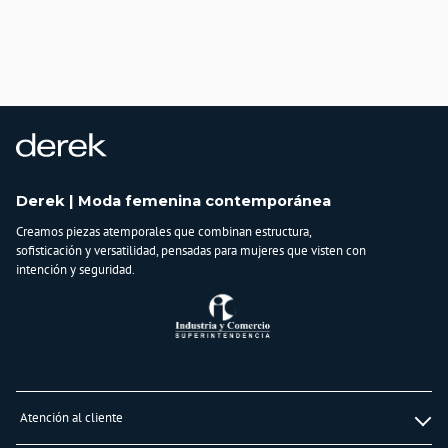
País de origen:
COLOMBIA
Importador:
BAGUER S.A.S
Cuidado y Lavado
Lavar en máquina, no usar blanqueadores,lavar y secar con colores similares y
planchar a temperatura tibia
Composición:
93% algodon
Derek | Moda femenina contemporánea
7% elastano
Creamos piezas atemporales que combinan estructura,
sofisticación y versatilidad, pensadas para mujeres que visten con
intención y seguridad.
Atención al cliente