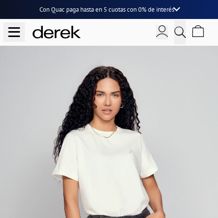
Con Quac paga hasta en
5 cuotas
con
0% de interés