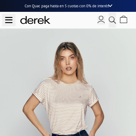
Con Quac paga hasta en
5 cuotas
con
0% de interés