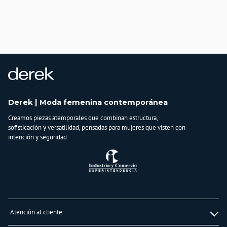
COLOMBIA
Importador:
BAGUER
Cuidado y Lavado
Lavar en máquina, no usar blanqueadores, planchar a temperatura media,
lavar y secar con colores similares
Composición:
95% poliester
5% spandex.
Derek | Moda femenina contemporánea
Creamos piezas atemporales que combinan estructura,
sofisticación y versatilidad, pensadas para mujeres que visten con
intención y seguridad.
Atención al cliente