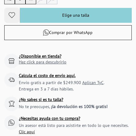
Elige una talla
Comprar por WhatsApp
¿Disponible en tienda?
Haz click para descubrirlo
Calcula el costo de envío aquí.
Envío gratis a partir de $249.900
Aplican TyC
.
Entrega en 3 a 7 días hábiles.
¿No sabes si es tu talla?
No te preocupes,
¡la devolución es 100% gratis!
¿Necesitas ayuda con tu compra?
Un asesor está listo para asistirte en todo lo que necesites.
Clic aquí