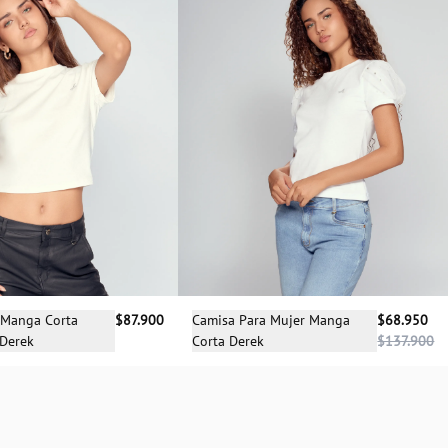
cciona una talla
Selecciona una talla
 Manga Corta
$87.900
Camisa Para Mujer Manga
$68.950
 Derek
Corta Derek
$137.900
XL
XS