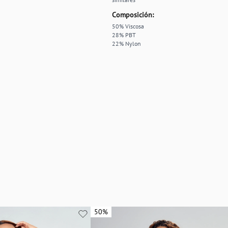
Composición:
50% Viscosa
28% PBT
22% Nylon
50%
50%