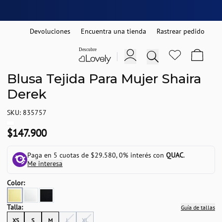
Devoluciones
Encuentra una tienda
Rastrear pedido
Blusa Tejida Para Mujer Shaira
Derek
SKU: 835757
$147.900
Paga en 5 cuotas de $29.580, 0% interés con
QUAC
.
Me interesa
Color:
Talla:
Guía de tallas
XS
S
M
L
XL