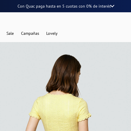
Con Quac paga hasta en
5 cuotas
con
0% de interés
Sale
Campañas
Lovely