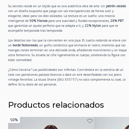
Su secreto reside en un tejido que es una auténtica obra de arte. Un
patrón calado
con un diseño exquisito que juega con las transparencias de forma sutil y
elegante, ideal para los días soleados. La textura es un sueño: una mezcla
inteligente de
50% Viscosa
para una suavidad y fluidez excepcionales,
28% PBT
que garantiza un ajuste perfecto que se adapta a ti, y
22% Nylon
para que te
acompañe temporada tras temporada.
Los detalles son los que la convierten en una joya. El cuello redondo se eleva con
un
borde festoneado
, un guiño romántico que enmarca el rostro, mientras que las
mangas cortas terminan en una delicada onda, añadiendo movimiento y un toque
ultra femenino. Su silueta se ciñe ligeramente al cuerpo, celebrando tu figura con
total comodidad.
¿Cómo llevarla? Las posibilidades son infinitas. Conviértela en la estrella de un
look con pantalones palazzo blancos o dale un aire desenfadado con tus jeans
vintage favoritos. La blusa Shaira (SKU 835757) no solo complementa tu look, lo
define. Es tu dosis de sol personal.
Productos relacionados
50%
50%