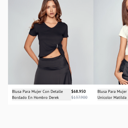
Selecciona una talla
Sele
Blusa Para Mujer Con Detalle
$68.950
Blusa Para Mujer
Bordado En Hombro Derek
$137.900
Unicolor Matilda
XS
S