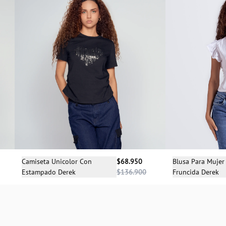
Selecciona una talla
Sele
Camiseta Unicolor Con
$68.950
Blusa Para Muje
Estampado Derek
$136.900
Fruncida Derek
XS
S