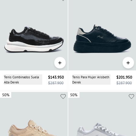
+
+
Tenis Combinados Suela
$143.950
Tenis Para Mujer Arisbeth
$201.950
Alta Derek
Derek
$287.900
$287.900
50%
50%
50%