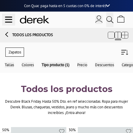
Con Quac paga hasta en
5 cuotas
con
0% de interés
TODOS LOS PRODUCTOS
Zapatos
Tallas
Colores
Tipo producto (1)
Precio
Descuentos
Catego
Todos los productos
Descubre Black Friday. Hasta 50% Dto. en ref seleccionadas. Ropa para mujer
Derek. Blusas, chaquetas, vestidos, jeans y mucho más con descuentos
increíbles. ¡Entra ahora!
50%
50%
30%