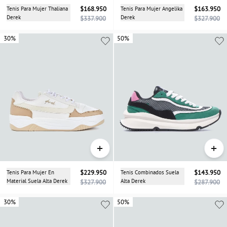
Tenis Para Mujer Thaliana
$168.950
Tenis Para Mujer Angelika
$163.950
Derek
Derek
$337.900
$327.900
30%
30%
50%
+
+
Tenis Para Mujer En
$229.950
Tenis Combinados Suela
$143.950
Material Suela Alta Derek
Alta Derek
$327.900
$287.900
30%
30%
50%