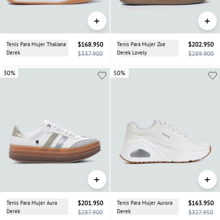
+
+
Tenis Para Mujer Thaliana
$168.950
Tenis Para Mujer Zoe
$202.950
Derek
Derek Lovely
$337.900
$289.900
30%
30%
50%
+
+
Tenis Para Mujer Aura
$201.950
Tenis Para Mujer Aurora
$163.950
Derek
Derek
$287.900
$327.950