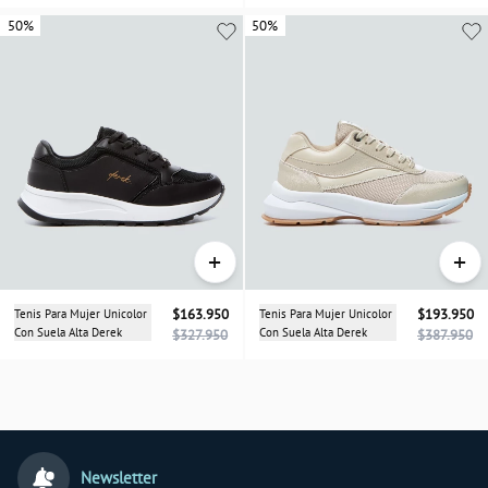
50%
50%
50%
+
+
Tenis Para Mujer Unicolor
$163.950
Tenis Para Mujer Unicolor
$193.950
Con Suela Alta Derek
Con Suela Alta Derek
$327.950
$387.950
Newsletter