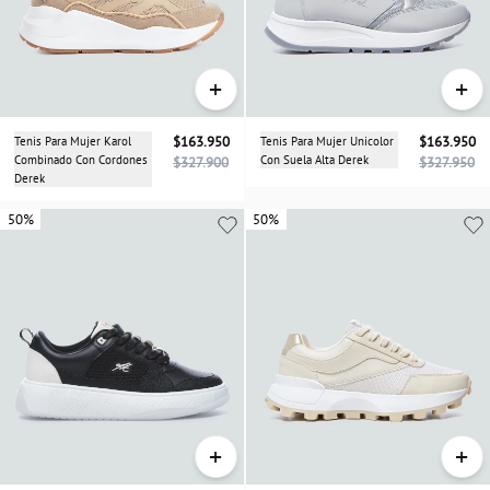
+
+
Tenis Para Mujer Karol
$163.950
Tenis Para Mujer Unicolor
$163.950
Combinado Con Cordones
Con Suela Alta Derek
$327.900
$327.950
Derek
50%
50%
50%
+
+