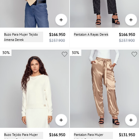
+
+
Buzo Para Mujer Tejido
$166.950
Pantalon A Rayas Derek
$166.950
Jimena Derek
$237.900
$237.900
30%
30%
30%
+
+
Buzo Tejido Para Mujer
$166.950
Pantalon Para Mujer
$131.950