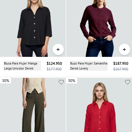
+
+
Blusa Para Mujer Manga
$124.950
Buzo Para Mujer Samantha
$187.950
Larga Unicolor Derek
Derek Lovely
$177.900
$267.900
30%
30%
30%