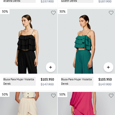
Arianna Derek
Julieth Derek
$237.900
$187.900
30%
30%
30%
+
+
Blusa Para Mujer Violetta
$103.950
Blusa Para Mujer Violetta
$103.950
Derek
Derek
$147.900
$147.900
50%
50%
50%