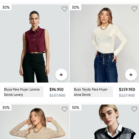
30%
30%
30%
+
+
Blusa Para Mujer Lorena
$96.950
Buzo Tejido Para Mujer
$159.950
Derek Lovely
Anna Derek
$137.900
$227.900
30%
30%
30%