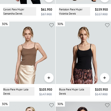
Corset Para Mujer
$61.950
Pantalon Para Mujer
$159.950
Samantha Derek
Violetta Derek
$87.900
$227.900
30%
30%
30%
+
+
Blusa Para Mujer Lola
$103.950
Blusa Para Mujer Lola
$103.950
Derek
Derek
$147.900
$147.900
30%
30%
30%