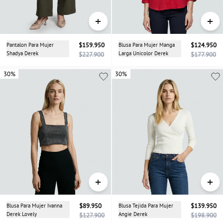
+
+
Pantalon Para Mujer
$159.950
Blusa Para Mujer Manga
$124.950
Shadya Derek
Larga Unicolor Derek
$227.900
$177.900
30%
30%
30%
+
+
Blusa Para Mujer Ivanna
$89.950
Blusa Tejida Para Mujer
$139.950
Derek Lovely
Angie Derek
$127.900
$198.900