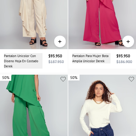
+
+
Pantalon Unicolor Con
$93.950
Pantalon Para Mujer Bota
$93.950
Diseno Hoja En Costado
Amplia Unicolor Derek
$187.950
$186.900
Derek
50%
50%
50%