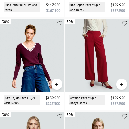
Blusa Para Mujer Tatiana
$117.950
Buzo Tejido Para Mujer
$159.950
Derek
Carla Derek
$167.900
$227.900
30%
30%
30%
+
+
Buzo Tejido Para Mujer
$159.950
Pantalon Para Mujer
$159.950
Carla Derek
Shadya Derek
$227.900
$227.900
30%
30%
30%