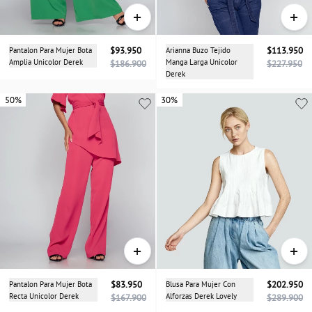
+
+
Pantalon Para Mujer Bota
$93.950
Arianna Buzo Tejido
$113.950
Amplia Unicolor Derek
Manga Larga Unicolor
$186.900
$227.950
Derek
50%
50%
30%
+
+
Pantalon Para Mujer Bota
$83.950
Blusa Para Mujer Con
$202.950
Recta Unicolor Derek
Alforzas Derek Lovely
$167.900
$289.900