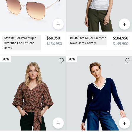
+
+
Gafa De Sol Para Mujer
$68.950
Blusa Para Mujer En Mesh
$104.950
Oversize Con Estuche
Nova Derek Lovely
$136.950
$149.900
Derek
30%
30%
30%
+
+