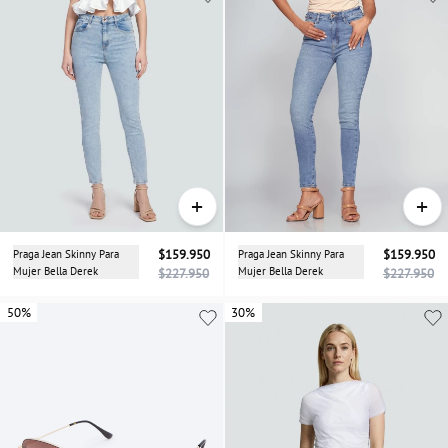
+
+
Praga Jean Skinny Para
$159.950
Praga Jean Skinny Para
$159.950
Mujer Bella Derek
Mujer Bella Derek
$227.950
$227.950
50%
50%
30%