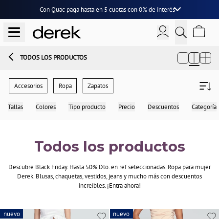
Con Quac paga hasta en
5 cuotas
con
0% de interés
TODOS LOS PRODUCTOS
Accesorios
Ropa
Zapatos
Tallas
Colores
Tipo producto
Precio
Descuentos
Categoría
Todos los productos
Descubre Black Friday. Hasta 50% Dto. en ref seleccionadas. Ropa para mujer
Derek. Blusas, chaquetas, vestidos, jeans y mucho más con descuentos
increíbles. ¡Entra ahora!
nuevo
nuevo
nuevo