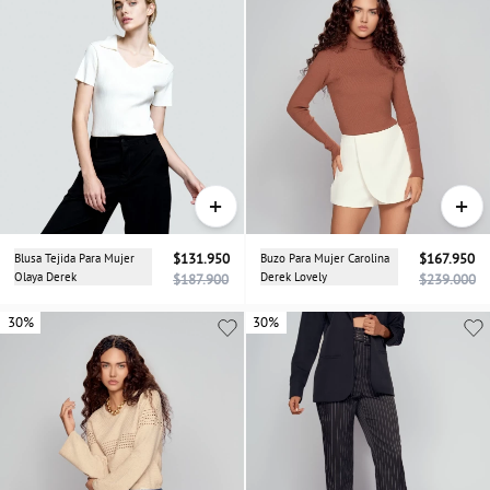
+
+
Blusa Tejida Para Mujer
$131.950
Buzo Para Mujer Carolina
$167.950
Olaya Derek
Derek Lovely
$187.900
$239.000
30%
30%
30%