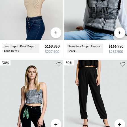
+
+
Buzo Tejido Para Mujer
$159.950
Blusa Para Mujer Alessia
$166.950
Anna Derek
Derek
$227.900
$237.900
30%
30%
30%
+
+