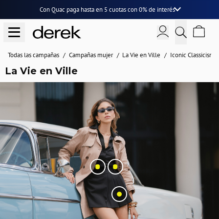
Con Quac paga hasta en
5 cuotas
con
0% de interés
Todas las campañas
Campañas mujer
La Vie en Ville
Iconic Classicism
La Vie en Ville