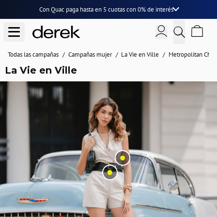
Con Quac paga hasta en
5 cuotas
con
0% de interés
Todas las campañas
Campañas mujer
La Vie en Ville
Metropolitan Chic
La Vie en Ville