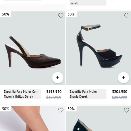
Derek
50%
50%
30%
+
+
Zapatilla Para Mujer Con
$193.950
Zapatilla Para Mujer
$201.950
Tacon Y Brillos Derek
Shayla Derek
$387.950
$287.900
50%
50%
30%