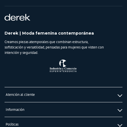
Derek | Moda femenina contemporánea
Creamos piezas atemporales que combinan estructura,
sofisticación y versatilidad, pensadas para mujeres que visten con
intención y seguridad.
Atención al cliente
Whatsapp
Información
3232747474
Solicita tu cupo QUAC
Servicio al cliente
Políticas