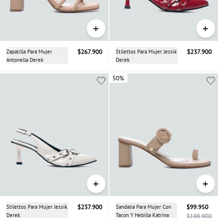
+
+
Zapatilla Para Mujer
$267.900
Stilettos Para Mujer Jessik
$237.900
Antonella Derek
Derek
50%
+
+
Stilettos Para Mujer Jessik
$237.900
Sandalia Para Mujer Con
$99.950
Derek
Tacon Y Hebilla Katrina
$198.900