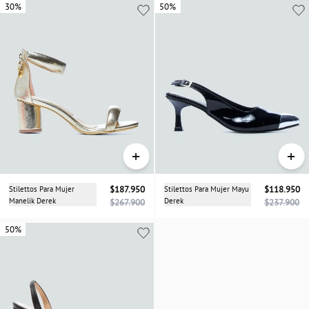
30%
30%
50%
+
+
Stilettos Para Mujer
$187.950
Stilettos Para Mujer Mayu
$118.950
Manelik Derek
Derek
$267.900
$237.900
50%
50%