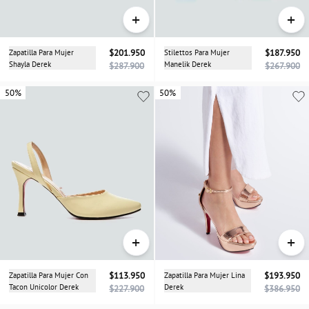
+
+
Zapatilla Para Mujer
$201.950
Stilettos Para Mujer
$187.950
Shayla Derek
Manelik Derek
$287.900
$267.900
50%
50%
50%
+
+
Zapatilla Para Mujer Con
$113.950
Zapatilla Para Mujer Lina
$193.950
Tacon Unicolor Derek
Derek
$227.900
$386.950