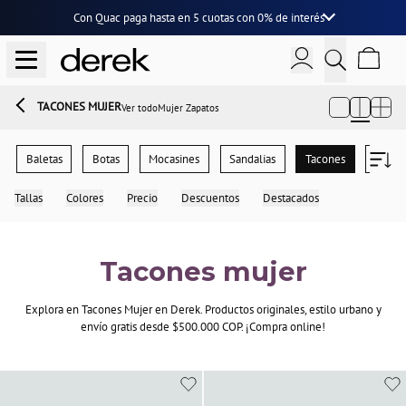
Con Quac paga hasta en
5 cuotas
con
0% de interés
TACONES MUJER
Ver todo
Mujer Zapatos
Baletas
Botas
Mocasines
Sandalias
Tacones
Tenis
Tallas
Colores
Precio
Descuentos
Destacados
Tacones mujer
Explora en Tacones Mujer en Derek. Productos originales, estilo urbano y
envío gratis desde $500.000 COP. ¡Compra online!