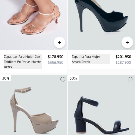
+
+
Zapatillas Para Mujer Con
$178.950
Zapatilla Para Mujer
$201.950
Tobillera En Perlas Martha
Amara Derek
$356.950
$287.900
Derek
30%
30%
30%