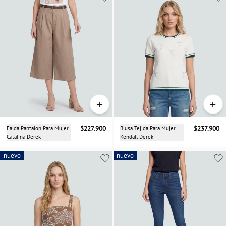
+
+
Falda Pantalon Para Mujer
$227.900
Blusa Tejida Para Mujer
$237.900
Catalina Derek
Kendall Derek
nuevo
nuevo
nuevo