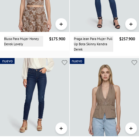
+
+
Blusa Para Mujer Honey
$175.900
Praga Jean Para Mujer Pull
$257.900
Derek Lovely
Up Bota Skinny Kendra
Derek
nuevo
nuevo
nuevo
+
+