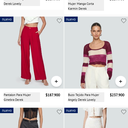
Derek Lovely
Mujer Manga Corta
Karmin Derek
nuevo
nuevo
nuevo
+
+
Pantalon Para Mujer
$187.900
Buzo Tejido Para Mujer
$237.900
Ginebra Derek
Angely Derek Lovely
nuevo
nuevo
nuevo