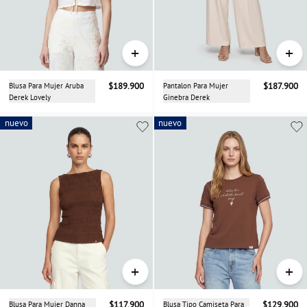
+
+
Blusa Para Mujer Aruba
$189.900
Pantalon Para Mujer
$187.900
Derek Lovely
Ginebra Derek
nuevo
nuevo
nuevo
+
+
Blusa Para Mujer Danna
$117.900
Blusa Tipo Camiseta Para
$129.900