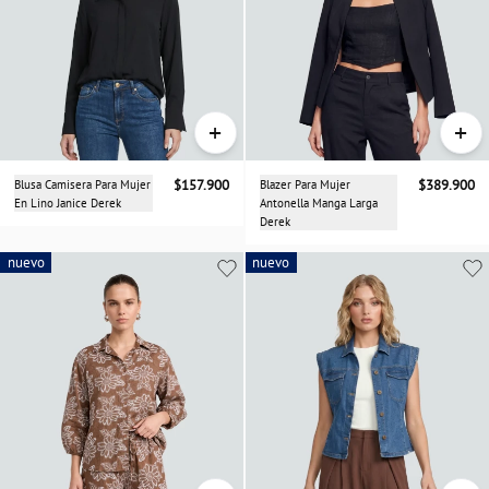
+
+
Blusa Camisera Para Mujer
$157.900
Blazer Para Mujer
$389.900
En Lino Janice Derek
Antonella Manga Larga
Derek
nuevo
nuevo
nuevo