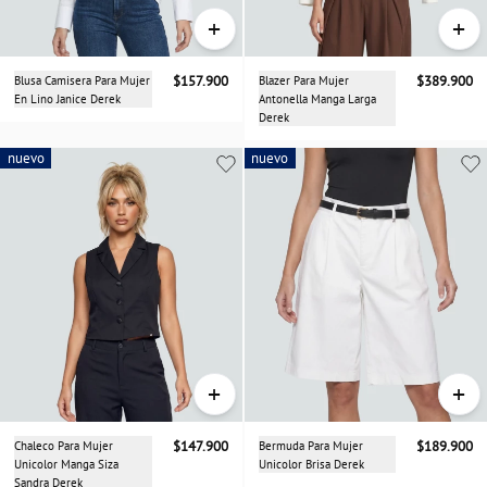
+
+
Blusa Camisera Para Mujer
$157.900
Blazer Para Mujer
$389.900
En Lino Janice Derek
Antonella Manga Larga
Derek
nuevo
nuevo
nuevo
+
+
Chaleco Para Mujer
$147.900
Bermuda Para Mujer
$189.900
Unicolor Manga Siza
Unicolor Brisa Derek
Sandra Derek