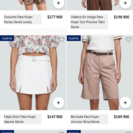
+
+
Conjunto Para Mujer
$277.900
Chaleco En Indigo Para
$198.900
Honey Derek Lovely
Mujer Con Proceso Tatis
Derek
nuevo
nuevo
nuevo
+
+
Falda Short Para Mujer
$147.900
Bermuda Para Mujer
$189.900
Salome Derek
Unicolor Brisa Derek
nuevo
nuevo
nuevo