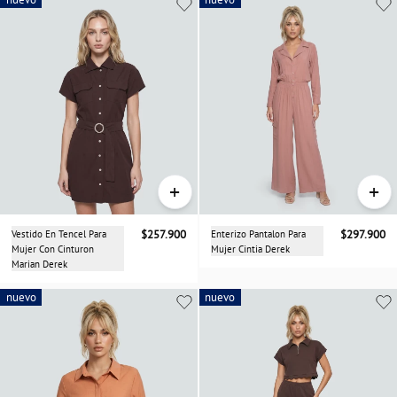
+
+
Vestido En Tencel Para
$257.900
Enterizo Pantalon Para
$297.900
Mujer Con Cinturon
Mujer Cintia Derek
Marian Derek
nuevo
nuevo
nuevo