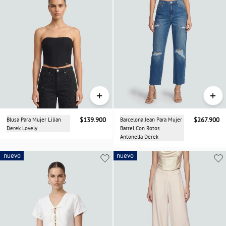
+
+
Blusa Para Mujer Lilian
$139.900
Barcelona Jean Para Mujer
$267.900
Derek Lovely
Barrel Con Rotos
Antonella Derek
nuevo
nuevo
nuevo