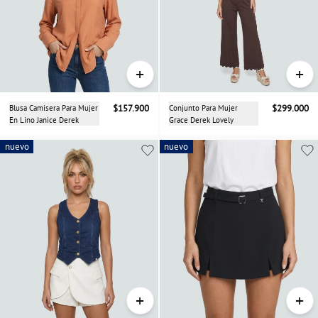
+
+
Blusa Camisera Para Mujer
$157.900
Conjunto Para Mujer
$299.000
En Lino Janice Derek
Grace Derek Lovely
nuevo
nuevo
nuevo
+
+