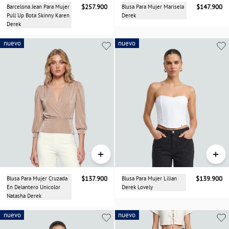
Barcelona Jean Para Mujer
$257.900
Blusa Para Mujer Marisela
$147.900
Pull Up Bota Skinny Karen
Derek
Derek
nuevo
nuevo
nuevo
+
+
Blusa Para Mujer Cruzada
$137.900
Blusa Para Mujer Lilian
$139.900
En Delantero Unicolor
Derek Lovely
Natasha Derek
nuevo
nuevo
nuevo