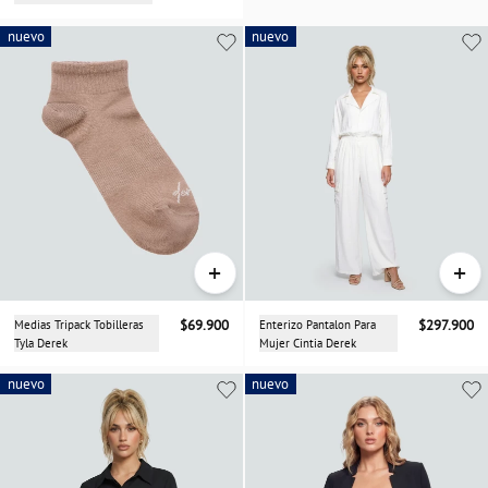
nuevo
nuevo
nuevo
+
+
Medias Tripack Tobilleras
$69.900
Enterizo Pantalon Para
$297.900
Tyla Derek
Mujer Cintia Derek
nuevo
nuevo
nuevo