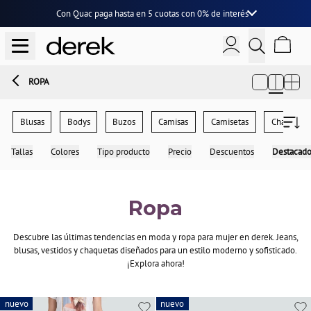
Con Quac paga hasta en
5 cuotas
con
0% de interés
ROPA
Blusas
Bodys
Buzos
Camisas
Camisetas
Chalecos
Tallas
Colores
Tipo producto
Precio
Descuentos
Destacado
Ropa
Descubre las últimas tendencias en moda y ropa para mujer en derek. Jeans,
blusas, vestidos y chaquetas diseñados para un estilo moderno y sofisticado.
¡Explora ahora!
nuevo
nuevo
nuevo